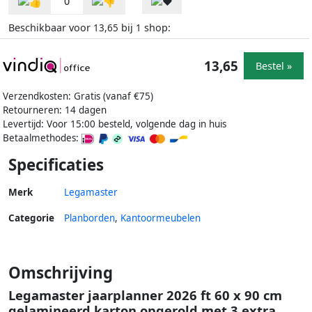
0
Beschikbaar voor
bij
shop:
13,65
1
13,65
Bestel »
Verzendkosten: Gratis (vanaf €75)
Retourneren: 14 dagen
Levertijd: Voor 15:00 besteld, volgende dag in huis
Betaalmethodes:
Specificaties
Merk
Legamaster
Categorie
Planborden
,
Kantoormeubelen
Omschrijving
Legamaster jaarplanner 2026 ft 60 x 90 cm
gelamineerd karton opgerold met 3 extra