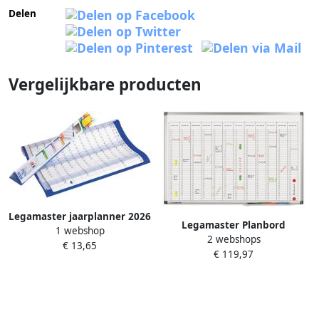
Delen
Vergelijkbare producten
Legamaster jaarplanner 2026
Legamaster Planbord
1 webshop
ft 60 x 90 cm gelamineerd
2 webshops
premium jaarplanner
€ 13,65
karton opgerold
€ 119,97
verticaal 60x90cm