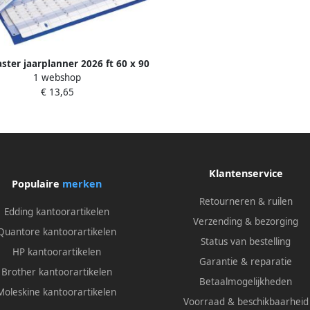
ter jaarplanner 2026 ft 60 x 90
1 webshop
amineerd karton opgerold met 3
€ 13,65
extra kolommen
Klantenservice
Populaire
merken
Retourneren & ruilen
Edding kantoorartikelen
Verzending & bezorging
Quantore kantoorartikelen
Status van bestelling
HP kantoorartikelen
Garantie & reparatie
Brother kantoorartikelen
Betaalmogelijkheden
Moleskine kantoorartikelen
Voorraad & beschikbaarheid