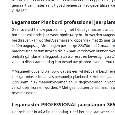
gemaakt van materiaal uit goed beheerde, FSC-gecertificeerd
C158462).
Legamaster Planbord professional jaarplan
Geef overzicht in uw jaarplanning met het Legamaster planbor
bord het volgende jaar weer opnieuw gebruikt worden.Magne
beschreven kan worden.Geëmaileerd oppervlak met 25 jaar gara
in één oogopslag.Afmetingen per blokje 22x70mm.12 maand
magnetische datumstroken die elk jaar verschoven kunnen w
omlijsting.Inclusief afleggoot, accessoireset en bevestigingsse
zodat u direct aan de slag kan.Bestel uw planbord voor 17:00 
* Magneethoudend planbord dat als een whiteboard beschrev
jaar garantie. * Ideaal als persoonlijk planbord. * Het hele jaa
22x70mm. * 12 maandkolommen en 31 dagkolommen. * Voorzie
verschoven kunnen worden. * Met geanodiseerde aluminium omlij
bevestigingsset
Legamaster PROFESSIONAL jaarplanner 36
Het hele jaar in Ã©Ã©n oogopslag. Geef het hele jaar weer do