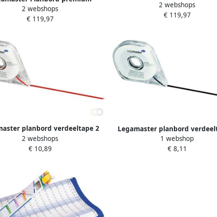
2 webshops
jaarplanner verticaal 60x9
2 webshops
projectplanner 60x90cm
€ 119,97
€ 119,97
aster planbord verdeeltape 2
Legamaster planbord verdeel
2 webshops
5mm x 16m rood
1 webshop
0mm x 16m zwart
€ 10,89
€ 8,11