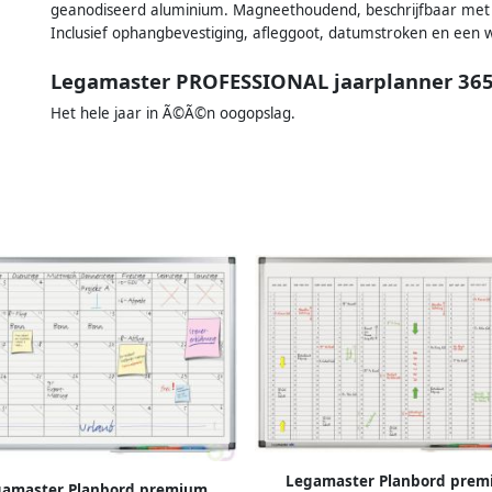
geanodiseerd aluminium. Magneethoudend, beschrijfbaar met 
Inclusief ophangbevestiging, afleggoot, datumstroken en een
Legamaster PROFESSIONAL jaarplanner 36
Het hele jaar in Ã©Ã©n oogopslag.
Legamaster Planbord prem
gamaster Planbord premium