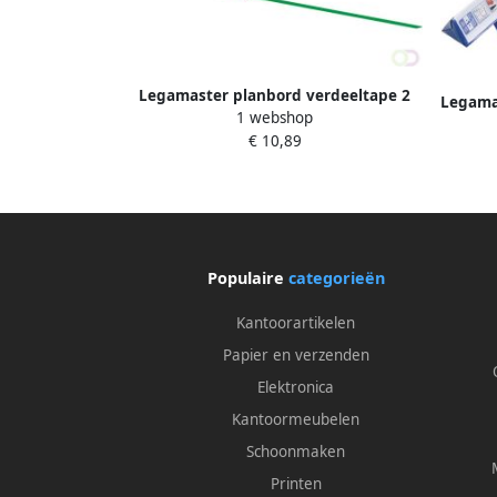
Legamaster planbord verdeeltape 2
Legamas
1 webshop
5mm x 16m groen
cm gel
€ 10,89
Populaire
categorieën
Kantoorartikelen
Papier en verzenden
Elektronica
Kantoormeubelen
Schoonmaken
Printen