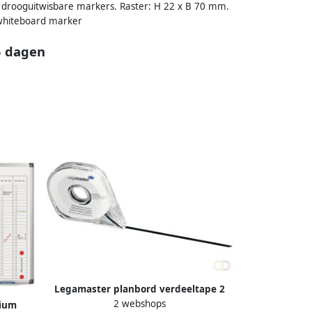
drooguitwisbare markers. Raster: H 22 x B 70 mm.
 whiteboard marker
5 dagen
Legamaster planbord verdeeltape 2
2 webshops
5mm x 16m zwart
ium