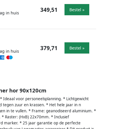
349,51
Bestel »
ag in huis
379,71
Bestel »
ag in huis
nner hor 90x120cm
 * Ideaal voor personeelsplanning. * Lichtgewicht
d tegen zuur en krassen. * Het hele jaar in n
n in te vullen. * Frame: geanodiseerd aluminium. *
* Raster: (HxB) 22x70mm. * Inclusief
 marker. * 25 jaar garantie op de perfecte
gebruik van Legamaster accessoires.* Dit product is