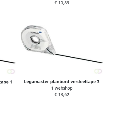
€ 10,89
0cm
Legamaster planbord verdeeltape 3
tape 1
1 webshop
0mm x 8m zwart
€ 13,62