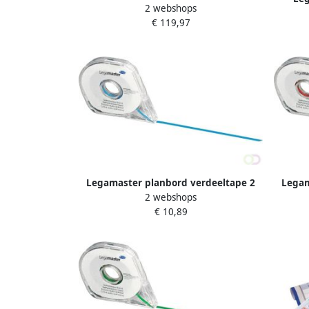
2 webshops
weken 60x90cm
€ 119,97
Legamaster planbord verdeeltape 2
Legam
2 webshops
5mm x 16m blauw
€ 10,89