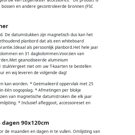
e bossen en andere gecontroleerde bronnen (FSC
ner
d. De datumstukken zijn magnetisch dus kan het
ethoudend planbord dat als een whiteboard
ntie.Ideaal als persoonlijk planbord.Het hele jaar
kolommen en 31 dagkolommen.Voorzien van
orden.Met geanodiseerde aluminium
t.1 stukVergeet niet om uw T-kaarten te bestellen
uur en wij leveren de volgende dag!
en kan worden. * Geëmaileerd oppervlak met 25
r in één oogopslag. * Afmetingen per blokje
n van magnetische datumstroken die elk jaar
sting. * Inclusief afleggoot, accessoireset en
5 dagen 90x120cm
or de maanden en dagen in te vullen. Omlijsting van