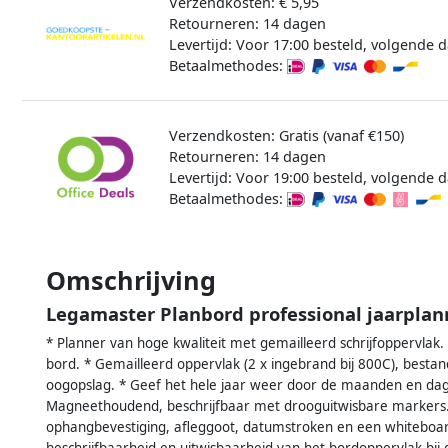
Verzendkosten: € 5,95
Retourneren: 14 dagen
Levertijd: Voor 17:00 besteld, volgende d
Betaalmethodes:
Verzendkosten: Gratis (vanaf €150)
Retourneren: 14 dagen
Levertijd: Voor 19:00 besteld, volgende d
Betaalmethodes:
Omschrijving
Legamaster Planbord professional jaarpla
* Planner van hoge kwaliteit met gemailleerd schrijfoppervlak.
bord. * Gemailleerd oppervlak (2 x ingebrand bij 800C), bestan
oogopslag. * Geef het hele jaar weer door de maanden en dage
Magneethoudend, beschrijfbaar met drooguitwisbare markers. 
ophangbevestiging, afleggoot, datumstroken en een whiteboard
beschrijfbaarheid en uitwisbaarheid van het bordoppervlak bij 