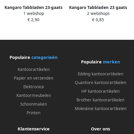
Kangaro Tabbladen 23-gaats
Kangaro Tabbladen 23 gaats
1 webshop
2 webshops
G410FM-B 10-delig+venster
G410CM 1 10 genummerd
€ 2,90
€ 0,85
breed
grijs PP
Populaire
categorieën
Populaire
merken
Kantoorartikelen
Edding kantoorartikelen
Papier en verzenden
Quantore kantoorartikelen
Elektronica
HP kantoorartikelen
Kantoormeubelen
Brother kantoorartikelen
Schoonmaken
Moleskine kantoorartikelen
Printen
Klantenservice
Over ons