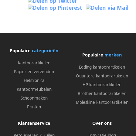
Populaire
categorieën
Populaire
merken
Kantoorartikelen
Edding kantoorartikelen
Papier en verzenden
Quantore kantoorartikelen
Elektronica
HP kantoorartikelen
Kantoormeubelen
Brother kantoorartikelen
Schoonmaken
Moleskine kantoorartikelen
Printen
Klantenservice
Over ons
Retourneren & ruilen
Inspiratie blog