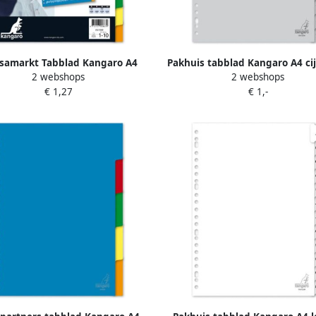
samarkt Tabblad Kangaro A4
Pakhuis tabblad Kangaro A4 cij
2 webshops
2 webshops
 PP 120mµ assorti 23-gaats 10-
120mµ grijs 23-gaats 12-de
€ 1,27
€ 1,-
delig