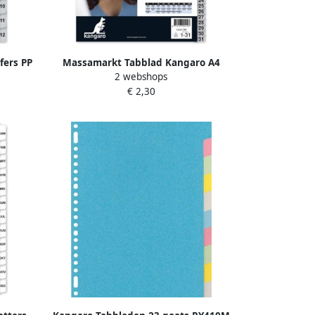
fers PP
Massamarkt Tabblad Kangaro A4
2 webshops
lig
cijfers PP 120mµ grijs 23-gaats 31-delig
€ 2,30