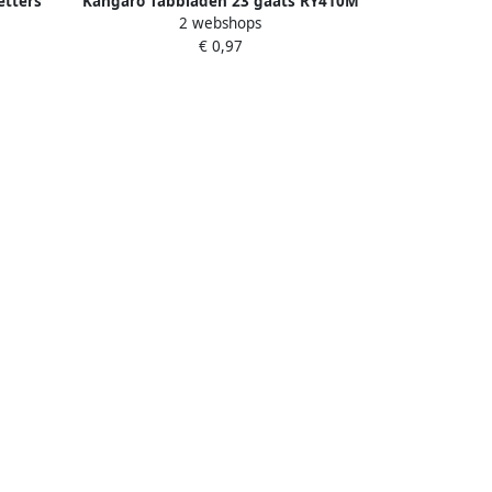
etters
Kangaro Tabbladen 23 gaats RY410M
2 webshops
-delig
10 delig assorti karton
€ 0,97