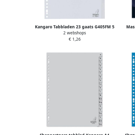
Kangaro Tabbladen 23 gaats G405FM 5
Mas
2 webshops
delig+venster grijs PP
blanco
€ 1,26