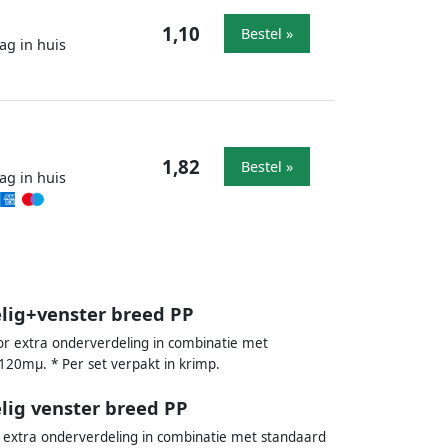
1,10
Bestel »
ag in huis
1,82
Bestel »
ag in huis
lig+venster breed PP
or extra onderverdeling in combinatie met
 120mµ. * Per set verpakt in krimp.
lig venster breed PP
 extra onderverdeling in combinatie met standaard