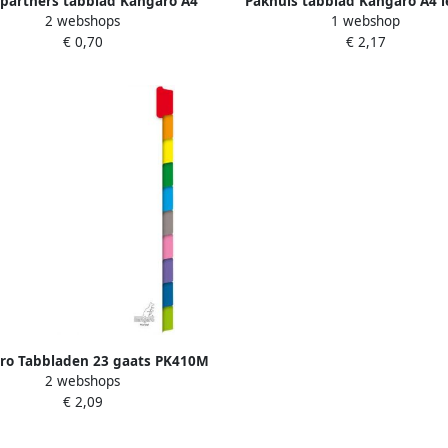
partners tabblad Kangaro A4
Pakhuis tabblad Kangaro A4 l
2 webshops
1 webshop
o PP 120mµ assorti 23-gaats 5-
karton 190grs wit 23-gaats 12
€ 0,70
€ 2,17
delig
maanden
ro Tabbladen 23 gaats PK410M
2 webshops
10 delig wit karton
€ 2,09