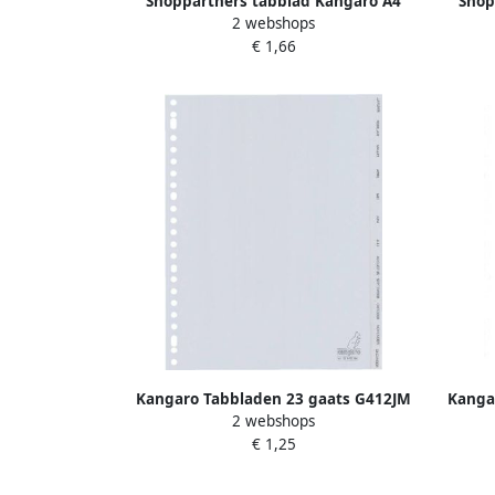
Shoppartners tabblad Kangaro A4
Shop
2 webshops
letters PP 120mµ grijs 23-gaats 20-
blanc
€ 1,66
delig A-Z
Kangaro Tabbladen 23 gaats G412JM
Kanga
2 webshops
12 delig maanden grijs PP
€ 1,25