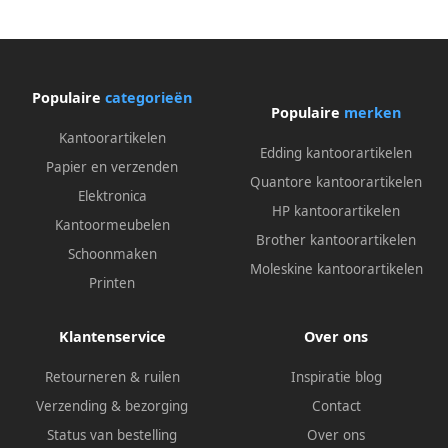
Populaire
categorieën
Populaire
merken
Kantoorartikelen
Edding kantoorartikelen
Papier en verzenden
Quantore kantoorartikelen
Elektronica
HP kantoorartikelen
Kantoormeubelen
Brother kantoorartikelen
Schoonmaken
Moleskine kantoorartikelen
Printen
Klantenservice
Over ons
Retourneren & ruilen
Inspiratie blog
Verzending & bezorging
Contact
Status van bestelling
Over ons