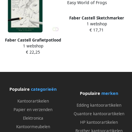
Faber Castell Sketchmarker
1 webshop
Faber-Castell Goldfaber etui
€ 17,71
6 stuks Bold Easy World of
Frogs
Faber Castell Grafietpotlood
1 webshop
Faber-Castell Pitt Mat Etui
€ 22,25
set 11 stuks
Populaire
categorieën
Populaire
merken
Kantoorartikelen
Edding kantoorartikelen
Papier en verzenden
Quantore kantoorartikelen
Elektronica
HP kantoorartikelen
Kantoormeubelen
Brother kantoorartikelen