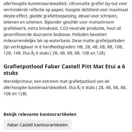
allerhoogste kunstenaarskwaliteit. Ultramatte grafiet lay-out voor
verminderde reflectie op papier, hoogste dichtheid voor maximaal
diepte-effect, gladde grafiettoepassing, ideaal voor schrijven,
tekenen en schetsen. Bijzonder geschikt voor monochroom
grafietwerk, extra breukvast. CO2-neutrale productie, hout uit
gecertificeerde duurzame bosbouw. Potloden bevatten
milieuvriendelijke lak op waterbasis. Deze matte grafietpotloden
zijn verkrijgbaar in 8 hardheidsgraden: HB, 2B, 4B, 6B, 8B, 10B,
12B, 14B. Etui Ã¡ 6 stuks ( 2B, 4B, 6B, 8B, 10B en 12B)
Grafietpotlood Faber Castell Pitt Mat Etui a 6
stuks
Wereldprimeur, een extreem mat grafietpotlood van de
allerhoogste kunstenaarskwaliteit. Etui Ã¡ 6 stuks ( 2B, 4B, 6B, 8B,
10B en 12B)
Bekijk relevante kantoorartikelen
Faber Castell kantoorartikelen