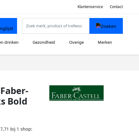
Klantenservice
Contact
en drinken
Gezondheid
Overige
Merken
 Faber-
ks Bold
bij
shop:
17,71
1