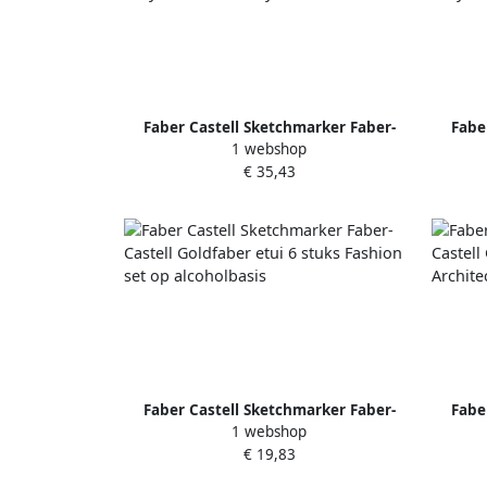
Faber Castell Sketchmarker Faber-
Fabe
1 webshop
Castell Goldfaber etui 12 stuks Bold
Caste
€ 35,43
Easy World of Teddybears
Faber Castell Sketchmarker Faber-
Fabe
1 webshop
Castell Goldfaber etui 6 stuks Fashion
Ca
€ 19,83
set op alcoholbasis
Ar