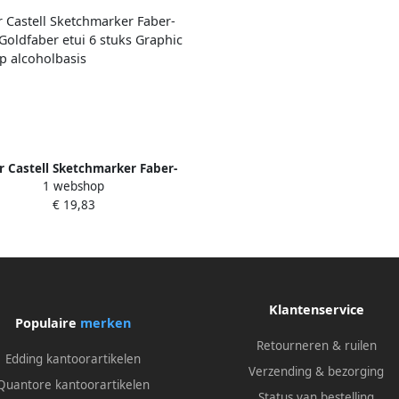
r Castell Sketchmarker Faber-
1 webshop
l Goldfaber etui 6 stuks Graphic
€ 19,83
novel op alcoholbasis
Klantenservice
Populaire
merken
Retourneren & ruilen
Edding kantoorartikelen
Verzending & bezorging
Quantore kantoorartikelen
Status van bestelling