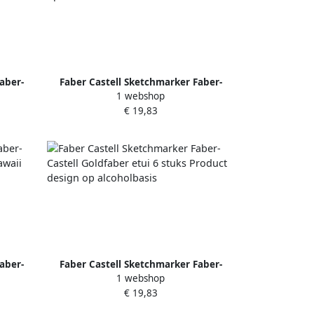
aber-
Faber Castell Sketchmarker Faber-
1 webshop
s Bold
Castell Goldfaber etui 6 stuks Portrait
€ 19,83
op alcoholbasis
aber-
Faber Castell Sketchmarker Faber-
1 webshop
 Kawaii
Castell Goldfaber etui 6 stuks Product
€ 19,83
design op alcoholbasis