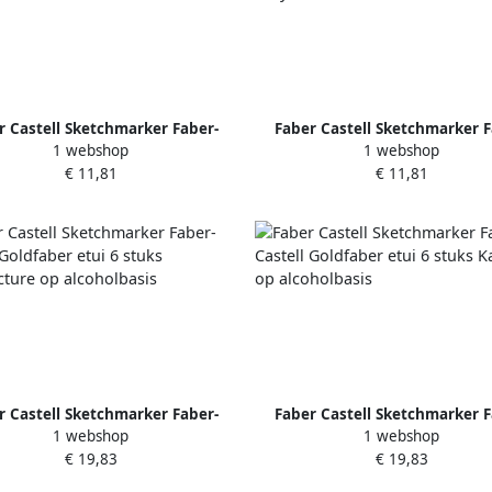
r Castell Sketchmarker Faber-
Faber Castell Sketchmarker F
1 webshop
1 webshop
ll Goldfaber etui 4 stuks Bold
Castell Goldfaber etui 4 stuk
€ 11,81
€ 11,81
Easy I World of Fruit
Easy II World of Food
r Castell Sketchmarker Faber-
Faber Castell Sketchmarker F
1 webshop
1 webshop
stell Goldfaber etui 6 stuks
Castell Goldfaber etui 6 stuks
€ 19,83
€ 19,83
chitecture op alcoholbasis
op alcoholbasis