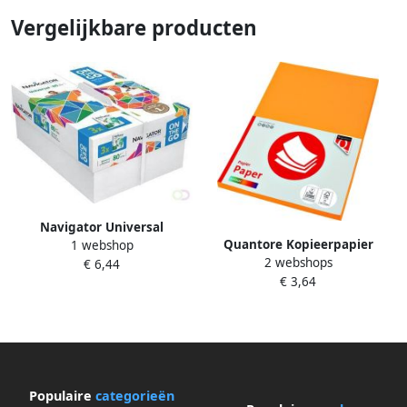
Vergelijkbare producten
Navigator Universal
Quantore Kopieerpapier
1 webshop
printpapier ft A4 80 g bonus
2 webshops
Colour A4 160gr diepgeel 50
€ 6,44
pak van 550 vel
€ 3,64
vel
Populaire
categorieën