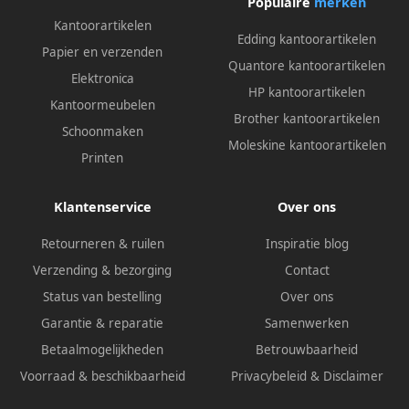
Populaire
merken
Kantoorartikelen
Edding kantoorartikelen
Papier en verzenden
Quantore kantoorartikelen
Elektronica
HP kantoorartikelen
Kantoormeubelen
Brother kantoorartikelen
Schoonmaken
Moleskine kantoorartikelen
Printen
Klantenservice
Over ons
Retourneren & ruilen
Inspiratie blog
Verzending & bezorging
Contact
Status van bestelling
Over ons
Garantie & reparatie
Samenwerken
Betaalmogelijkheden
Betrouwbaarheid
Voorraad & beschikbaarheid
Privacybeleid
&
Disclaimer