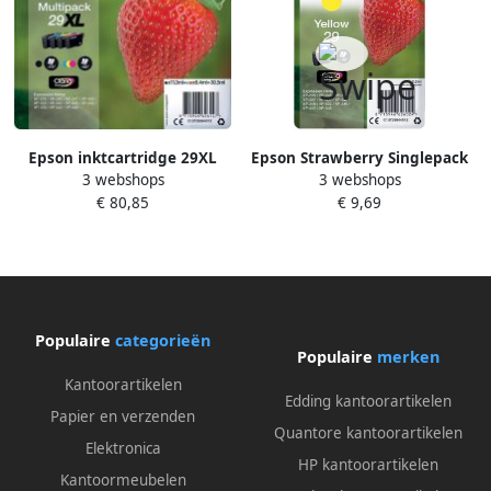
Epson inktcartridge 29XL
Epson Strawberry Singlepack
3 webshops
3 webshops
450-470 pagina&apos;s OEM
Yellow 29 Claria Home Ink
€ 80,85
€ 9,69
C13T29964012 4 kleuren
(C13T29844012)
Populaire
categorieën
Populaire
merken
Kantoorartikelen
Edding kantoorartikelen
Papier en verzenden
Quantore kantoorartikelen
Elektronica
HP kantoorartikelen
Kantoormeubelen