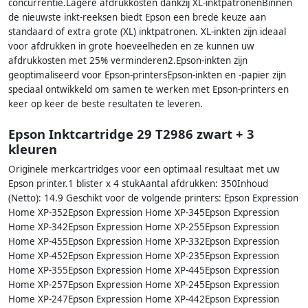
concurrentie.Lagere afdrukkosten dankzij XL-inktpatronenBinnen
de nieuwste inkt-reeksen biedt Epson een brede keuze aan
standaard of extra grote (XL) inktpatronen. XL-inkten zijn ideaal
voor afdrukken in grote hoeveelheden en ze kunnen uw
afdrukkosten met 25% verminderen2.Epson-inkten zijn
geoptimaliseerd voor Epson-printersEpson-inkten en -papier zijn
speciaal ontwikkeld om samen te werken met Epson-printers en
keer op keer de beste resultaten te leveren.
Epson Inktcartridge 29 T2986 zwart + 3
kleuren
Originele merkcartridges voor een optimaal resultaat met uw
Epson printer.1 blister x 4 stukAantal afdrukken: 350Inhoud
(Netto): 14.9 Geschikt voor de volgende printers: Epson Expression
Home XP-352Epson Expression Home XP-345Epson Expression
Home XP-342Epson Expression Home XP-255Epson Expression
Home XP-455Epson Expression Home XP-332Epson Expression
Home XP-452Epson Expression Home XP-235Epson Expression
Home XP-355Epson Expression Home XP-445Epson Expression
Home XP-257Epson Expression Home XP-245Epson Expression
Home XP-247Epson Expression Home XP-442Epson Expression