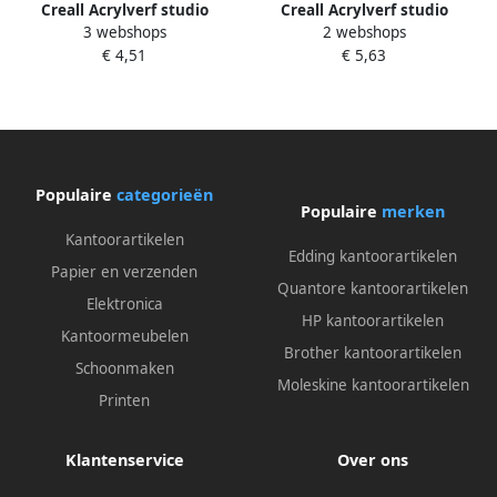
Creall Acrylverf studio
Creall Acrylverf studio
3 webshops
2 webshops
medium Acrylics gesso
medium Acrylics gel
€ 4,51
€ 5,63
Populaire
categorieën
Populaire
merken
Kantoorartikelen
Edding kantoorartikelen
Papier en verzenden
Quantore kantoorartikelen
Elektronica
HP kantoorartikelen
Kantoormeubelen
Brother kantoorartikelen
Schoonmaken
Moleskine kantoorartikelen
Printen
Klantenservice
Over ons