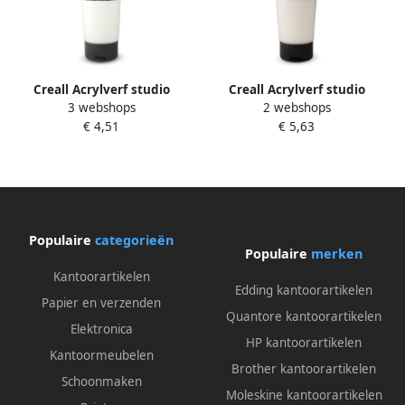
Creall Acrylverf studio
Creall Acrylverf studio
3 webshops
2 webshops
medium Acrylics gesso
medium Acrylics gel
€ 4,51
€ 5,63
Populaire
categorieën
Populaire
merken
Kantoorartikelen
Edding kantoorartikelen
Papier en verzenden
Quantore kantoorartikelen
Elektronica
HP kantoorartikelen
Kantoormeubelen
Brother kantoorartikelen
Schoonmaken
Moleskine kantoorartikelen