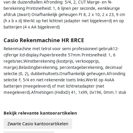
van de duizendtallen Afronding: 5/4, 2, CUT Marge- en %-
berekening Printsnelheid: 1, 6 lijnen per seconde, eenkleurige
afdruk (zwart) Onafhankelijk geheugen Ft 8, 2 x 10, 2 x 23, 9 cm
(h x b x d) Werkt op het lichtnet (adapter niet bijgeleverd) en op
batterijen (4 x AA bijgeleverd)
Casio Rekenmachine HR 8RCE
Rekenmachine met telrol voor semi professioneel gebruik12-
cijferige lcd-display.Papierbreedte 57mm.Printsnelheid: 1, 6
regels/sec.Winstberekening (kostprijs, verkoopprijs,
marge).Belastingberekening, percentageberekening, decimaal
selectie (0, 2), dubbelnultoets.Onafhankelijk geheugen.Afronding
selectie F, 5/4 en niet-rekenende toets links.Werkt op 4xAA
batterijen (meegeleverd) of met lichtnetadapter (niet
meegeleverd).Afmetingen (HxBxD) 41, 1x99, 0x196, 0mm.1 stuk
Bekijk relevante kantoorartikelen
Zwarte Casio kantoorartikelen