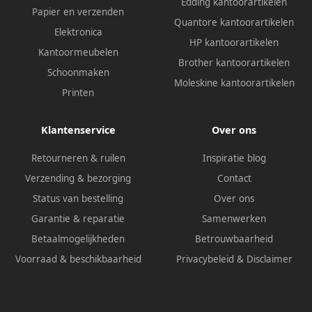
Edding kantoorartikelen
Papier en verzenden
Quantore kantoorartikelen
Elektronica
HP kantoorartikelen
Kantoormeubelen
Brother kantoorartikelen
Schoonmaken
Moleskine kantoorartikelen
Printen
Klantenservice
Over ons
Retourneren & ruilen
Inspiratie blog
Verzending & bezorging
Contact
Status van bestelling
Over ons
Garantie & reparatie
Samenwerken
Betaalmogelijkheden
Betrouwbaarheid
Voorraad & beschikbaarheid
Privacybeleid
&
Disclaimer