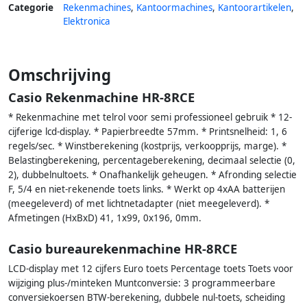
Categorie
Rekenmachines
,
Kantoormachines
,
Kantoorartikelen
,
Elektronica
Omschrijving
Casio Rekenmachine HR-8RCE
* Rekenmachine met telrol voor semi professioneel gebruik * 12-
cijferige lcd-display. * Papierbreedte 57mm. * Printsnelheid: 1, 6
regels/sec. * Winstberekening (kostprijs, verkoopprijs, marge). *
Belastingberekening, percentageberekening, decimaal selectie (0,
2), dubbelnultoets. * Onafhankelijk geheugen. * Afronding selectie
F, 5/4 en niet-rekenende toets links. * Werkt op 4xAA batterijen
(meegeleverd) of met lichtnetadapter (niet meegeleverd). *
Afmetingen (HxBxD) 41, 1x99, 0x196, 0mm.
Casio bureaurekenmachine HR-8RCE
LCD-display met 12 cijfers Euro toets Percentage toets Toets voor
wijziging plus-/minteken Muntconversie: 3 programmeerbare
conversiekoersen BTW-berekening, dubbele nul-toets, scheiding