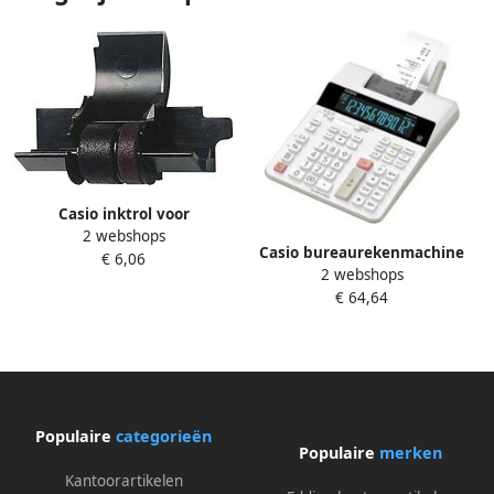
Casio inktrol voor
2 webshops
bureaurekenmachine HR150
Casio bureaurekenmachine
€ 6,06
200 FR620 DRT
2 webshops
FR-2650RC
€ 64,64
Populaire
categorieën
Populaire
merken
Kantoorartikelen