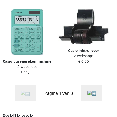
Casio inktrol voor
2 webshops
bureaurekenmachine
Casio bureaurekenmachine
€ 6,06
HR150 200 FR620 DRT
2 webshops
MS-20UC groen
€ 11,33
Pagina 1 van 3
Bekijk ook