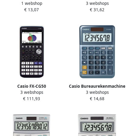
1 webshop
3 webshops
MS-20UC blauw
rekenmachine FX92B
€ 13,07
€ 31,62
Secondaire
Casio FX-CG50
Casio Bureaurekenmachine
3 webshops
3 webshops
Rekenmachine Met
MS-88EM
€ 111,93
€ 14,68
Examenstand