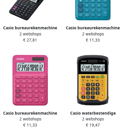
Casio bureaurekenmachine
Casio bureaurekenmachine
2 webshops
2 webshops
HR-8RCE
MS-20UC blauw
€ 27,81
€ 11,33
Casio bureaurekenmachine
Casio waterbestendige
2 webshops
2 webshops
MS-20UC rood
bureaurekenmachine WM-
€ 11,33
€ 19,47
320MT