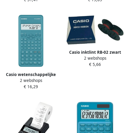
320MT
Casio inktlint RB-02 zwart
2 webshops
rood
€ 5,66
Casio wetenschappelijke
2 webshops
rekenmachine FX Junior
€ 16,29
Plus