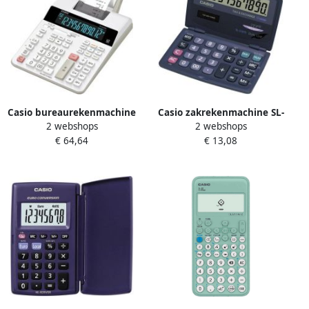
Casio bureaurekenmachine
Casio zakrekenmachine SL-
2 webshops
2 webshops
FR-2650RC
210TE
€ 64,64
€ 13,08