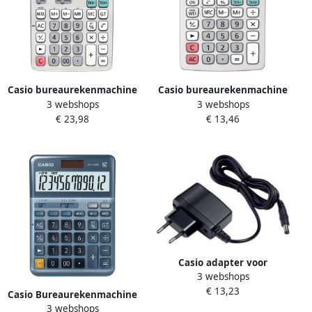
Casio bureaurekenmachine
Casio bureaurekenmachine
3 webshops
3 webshops
DF-120 ECO
MS-88 ECO
€ 23,98
€ 13,46
Casio adapter voor
3 webshops
bureaurekenmachine HR-
€ 13,23
8TER en HR-150TER
Casio Bureaurekenmachine
3 webshops
DF-120EM