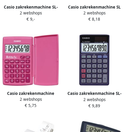
Casio zakrekenmachine SL-
Casio zakrekenmachine SL
2 webshops
2 webshops
310UC zwart
305 ECO
€ 9,-
€ 8,18
Casio zakrekenmachine
Casio zakrekenmachine SL-
2 webshops
2 webshops
Petite FX roze 10 stuks
310TER+
€ 5,75
€ 9,89