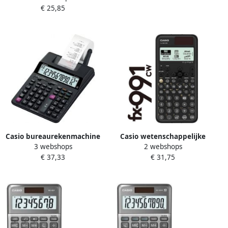
€ 25,85
Casio bureaurekenmachine
Casio wetenschappelijke
3 webshops
2 webshops
HR-150 RCE
rekenmachine FX-991CW
€ 37,33
€ 31,75