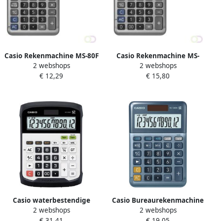
Casio Rekenmachine MS-80F
Casio Rekenmachine MS-
2 webshops
2 webshops
100FM
€ 12,29
€ 15,80
Casio waterbestendige
Casio Bureaurekenmachine
2 webshops
2 webshops
bureaurekenmachine WD-
MS-120EM
€ 31,41
€ 19,05