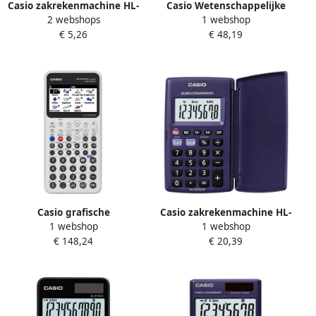
Casio zakrekenmachine HL-
Casio Wetenschappelijke
2 webshops
1 webshop
820VER
calculator College FX -92+
€ 5,26
€ 48,19
Casio grafische
Casio zakrekenmachine HL-
1 webshop
1 webshop
rekenmachine Middelbare
820VER 10 stuks
€ 148,24
€ 20,39
school Wiskunde+ Wit