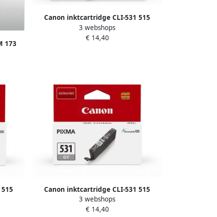
Canon inktcartridge CLI-531 515
3 webshops
pagina&apos;s OEM 6118C001 zwart
€ 14,40
M 173
agenta
 515
Canon inktcartridge CLI-531 515
3 webshops
 cyaan
pagina&apos;s OEM 6122C001 grijs
€ 14,40