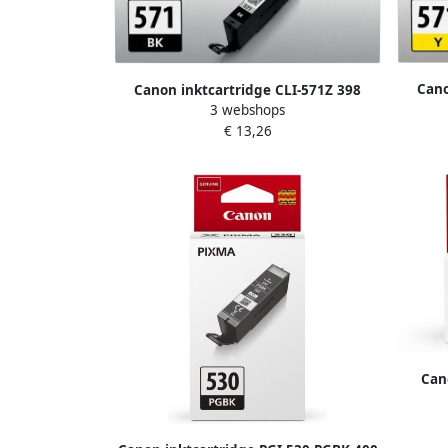
Cano
Canon inktcartridge CLI-571Z 398
fot
3 webshops
foto&apos;s OEM 0385C001 zwart
€ 13,26
Can
pagi