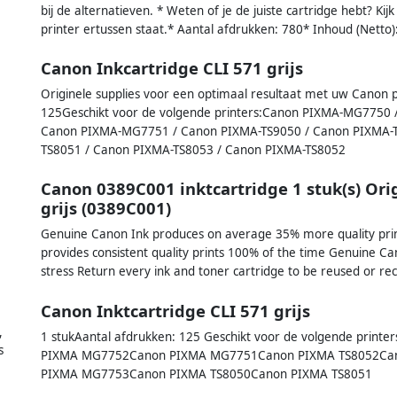
bij de alternatieven. * Weten of je de juiste cartridge hebt? Kijk
printer ertussen staat.* Aantal afdrukken: 780* Inhoud (Netto)
Canon Inkcartridge CLI 571 grijs
Originele supplies voor een optimaal resultaat met uw Canon pr
125Geschikt voor de volgende printers:Canon PIXMA-MG775
Canon PIXMA-MG7751 / Canon PIXMA-TS9050 / Canon PIXMA-T
TS8051 / Canon PIXMA-TS8053 / Canon PIXMA-TS8052
Canon 0389C001 inktcartridge 1 stuk(s) Or
grijs (0389C001)
Genuine Canon Ink produces on average 35% more quality prin
provides consistent quality prints 100% of the time Genuine Can
stress Return every ink and toner cartridge to be reused or recy
Canon Inktcartridge CLI 571 grijs
,
1 stukAantal afdrukken: 125 Geschikt voor de volgende pri
s
PIXMA MG7752Canon PIXMA MG7751Canon PIXMA TS8052Ca
PIXMA MG7753Canon PIXMA TS8050Canon PIXMA TS8051