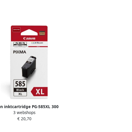
n inktcartridge PG-585XL 300
3 webshops
a&apos;s OEM 6204C001 zwart
€ 20,70