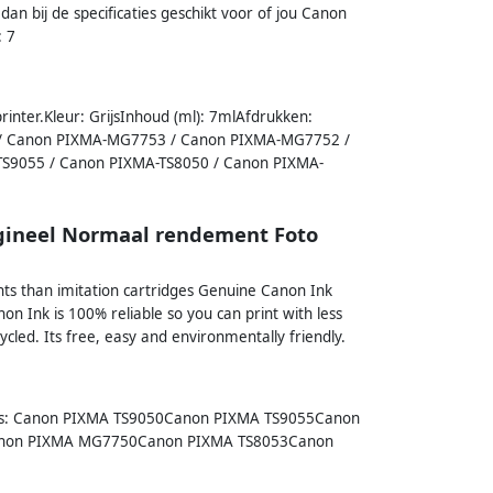
 dan bij de specificaties geschikt voor of jou Canon
: 7
inter.Kleur: GrijsInhoud (ml): 7mlAfdrukken:
0 / Canon PIXMA-MG7753 / Canon PIXMA-MG7752 /
S9055 / Canon PIXMA-TS8050 / Canon PIXMA-
igineel Normaal rendement Foto
ts than imitation cartridges Genuine Canon Ink
on Ink is 100% reliable so you can print with less
cled. Its free, easy and environmentally friendly.
nters: Canon PIXMA TS9050Canon PIXMA TS9055Canon
non PIXMA MG7750Canon PIXMA TS8053Canon