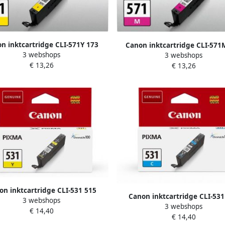
n inktcartridge CLI-571Y 173
Canon inktcartridge CLI-571
3 webshops
o&apos;s OEM 0388C001 geel
3 webshops
foto&apos;s OEM 0387C001 m
€ 13,26
€ 13,26
on inktcartridge CLI-531 515
Canon inktcartridge CLI-531
3 webshops
na&apos;s OEM 6121C001 geel
3 webshops
pagina&apos;s OEM 6119C001
€ 14,40
€ 14,40