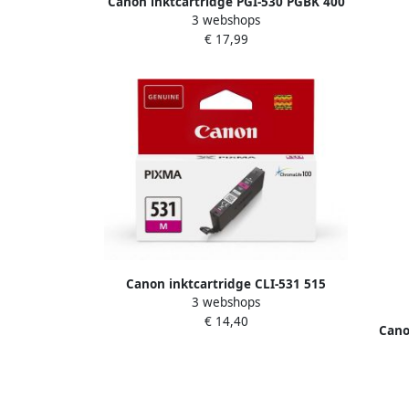
Canon inktcartridge PGI-530 PGBK 400
3 webshops
pagina&apos;s OEM 6117C001 zwart
€ 17,99
Canon inktcartridge CLI-531 515
3 webshops
pagina&apos;s OEM 6120C001
€ 14,40
magenta
Cano
pagin