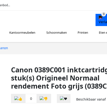
anbod...
Kantoormeubelen
Schoonmaken
Printen
Eten 
Canon
Canon 0389C001 inktcartrid
stuk(s) Origineel Normaal
rendement Foto grijs (0389C
0
Beschikbaar vanaf