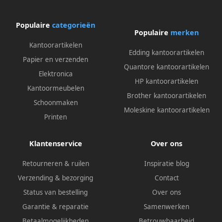
Populaire
categorieën
Populaire
merken
Kantoorartikelen
Edding kantoorartikelen
Papier en verzenden
Quantore kantoorartikelen
Elektronica
HP kantoorartikelen
Kantoormeubelen
Brother kantoorartikelen
Schoonmaken
Moleskine kantoorartikelen
Printen
Klantenservice
Over ons
Retourneren & ruilen
Inspiratie blog
Verzending & bezorging
Contact
Status van bestelling
Over ons
Garantie & reparatie
Samenwerken
Betaalmogelijkheden
Betrouwbaarheid