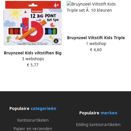
Bruynzeel Viltstift Kids Triple
1 webshop
set Ã 10 kleuren
€ 4,60
Bruynzeel Kids viltstiften Big
3 webshops
Point set van 12 stuks assorti
€ 5,77
Populaire
categorieën
Populaire
merken
Kantoorartikelen
Edding kantoorartikelen
Papier en verzenden