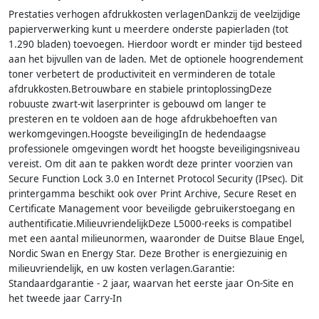
Prestaties verhogen afdrukkosten verlagenDankzij de veelzijdige
papierverwerking kunt u meerdere onderste papierladen (tot
1.290 bladen) toevoegen. Hierdoor wordt er minder tijd besteed
aan het bijvullen van de laden. Met de optionele hoogrendement
toner verbetert de productiviteit en verminderen de totale
afdrukkosten.Betrouwbare en stabiele printoplossingDeze
robuuste zwart-wit laserprinter is gebouwd om langer te
presteren en te voldoen aan de hoge afdrukbehoeften van
werkomgevingen.Hoogste beveiligingIn de hedendaagse
professionele omgevingen wordt het hoogste beveiligingsniveau
vereist. Om dit aan te pakken wordt deze printer voorzien van
Secure Function Lock 3.0 en Internet Protocol Security (IPsec). Dit
printergamma beschikt ook over Print Archive, Secure Reset en
Certificate Management voor beveiligde gebruikerstoegang en
authentificatie.MilieuvriendelijkDeze L5000-reeks is compatibel
met een aantal milieunormen, waaronder de Duitse Blaue Engel,
Nordic Swan en Energy Star. Deze Brother is energiezuinig en
milieuvriendelijk, en uw kosten verlagen.Garantie:
Standaardgarantie - 2 jaar, waarvan het eerste jaar On-Site en
het tweede jaar Carry-In