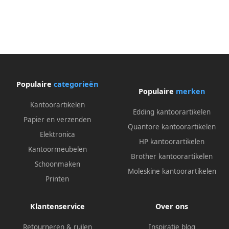
Populaire
categorieën
Populaire
merken
Kantoorartikelen
Edding kantoorartikelen
Papier en verzenden
Quantore kantoorartikelen
Elektronica
HP kantoorartikelen
Kantoormeubelen
Brother kantoorartikelen
Schoonmaken
Moleskine kantoorartikelen
Printen
Klantenservice
Over ons
Retourneren & ruilen
Inspiratie blog