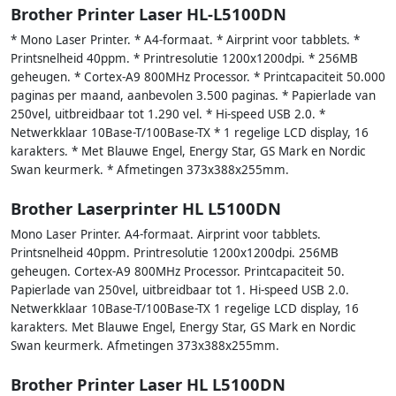
Brother Printer Laser HL-L5100DN
* Mono Laser Printer. * A4-formaat. * Airprint voor tabblets. *
Printsnelheid 40ppm. * Printresolutie 1200x1200dpi. * 256MB
geheugen. * Cortex-A9 800MHz Processor. * Printcapaciteit 50.000
paginas per maand, aanbevolen 3.500 paginas. * Papierlade van
250vel, uitbreidbaar tot 1.290 vel. * Hi-speed USB 2.0. *
Netwerkklaar 10Base-T/100Base-TX * 1 regelige LCD display, 16
karakters. * Met Blauwe Engel, Energy Star, GS Mark en Nordic
Swan keurmerk. * Afmetingen 373x388x255mm.
Brother Laserprinter HL L5100DN
Mono Laser Printer. A4-formaat. Airprint voor tabblets.
Printsnelheid 40ppm. Printresolutie 1200x1200dpi. 256MB
geheugen. Cortex-A9 800MHz Processor. Printcapaciteit 50.
Papierlade van 250vel, uitbreidbaar tot 1. Hi-speed USB 2.0.
Netwerkklaar 10Base-T/100Base-TX 1 regelige LCD display, 16
karakters. Met Blauwe Engel, Energy Star, GS Mark en Nordic
Swan keurmerk. Afmetingen 373x388x255mm.
Brother Printer Laser HL L5100DN