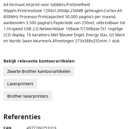
A4-formaat.Airprint voor tabblets.Printsnelheid
40ppm.Printresolutie 1200x1200dpi.256MB geheugen.Cortex-A9
800MHz Processor.Printcapaciteit 50.000 pagina’s per maand,
aanbevolen 3.500 pagina’s.Papierlade van 250vel, uitbreidbaar tot
1.Hi-speed USB 2.0.Netwerkklaar 10Base-T/100Base-TX1 regelige
LCD display, 16 karakters.Met Blauwe Engel, Energy Star, GS Mark
en Nordic Swan keurmerk.Afmetingen 373x388x255mm.1 stuk
Bekijk relevante kantoorartikelen
Zwarte Brother kantoorartikelen
Laserprinters
Brother laserprinters
Referenties
EAN
4977766753319