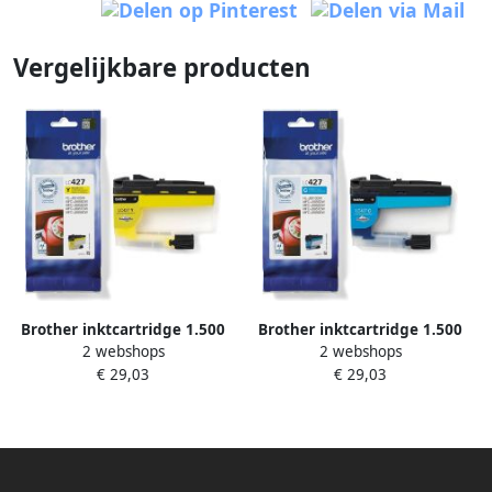
Vergelijkbare producten
Brother inktcartridge 1.500
Brother inktcartridge 1.500
2 webshops
2 webshops
pagina&apos;s OEM LC-427Y
pagina&apos;s OEM LC-427C
€ 29,03
€ 29,03
geel
cyaan