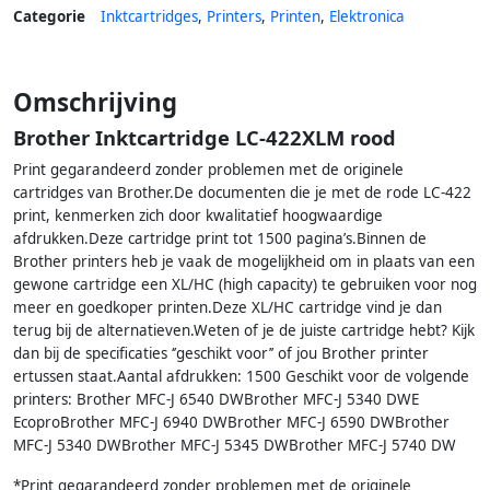
Categorie
Inktcartridges
,
Printers
,
Printen
,
Elektronica
Omschrijving
Brother Inktcartridge LC-422XLM rood
Print gegarandeerd zonder problemen met de originele
cartridges van Brother.De documenten die je met de rode LC-422
print, kenmerken zich door kwalitatief hoogwaardige
afdrukken.Deze cartridge print tot 1500 pagina’s.Binnen de
Brother printers heb je vaak de mogelijkheid om in plaats van een
gewone cartridge een XL/HC (high capacity) te gebruiken voor nog
meer en goedkoper printen.Deze XL/HC cartridge vind je dan
terug bij de alternatieven.Weten of je de juiste cartridge hebt? Kijk
dan bij de specificaties ‘’geschikt voor’’ of jou Brother printer
ertussen staat.Aantal afdrukken: 1500 Geschikt voor de volgende
printers: Brother MFC-J 6540 DWBrother MFC-J 5340 DWE
EcoproBrother MFC-J 6940 DWBrother MFC-J 6590 DWBrother
MFC-J 5340 DWBrother MFC-J 5345 DWBrother MFC-J 5740 DW
*Print gegarandeerd zonder problemen met de originele