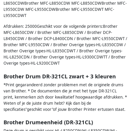
L8650CDWBrother MFC-L8850CDW MFC-L8850CDWBrother MFC-
L9550CDW MFC-L9550CDWBrother MFC-L9550CDWT MFC-
L9550CDWT
Afdrukken: 25000Geschikt voor de volgende printers:Brother
MFC-L8650CDW / Brother MFC-L8850CDW / Brother DCP-
L8450CDW / Brother DCP-L8400CDN / Brother MFC-L9550CDWT /
Brother MFC-L9550CDW / Brother Overige types-HL-L8350CDW /
Brother Overige types-HL-L8350CDWT / Brother Overige types-
HL-L8250CDN / Brother Overige types-HL-L9300CDWTT / Brother
Overige types-HL-L9200CDWT
Brother Drum DR-321CL zwart + 3 kleuren
*Print gegarandeerd zonder problemen met de originele drums
van Brother. * De documenten die je met het type DR-321CL
print, kenmerken zich door kwalitatief hoogwaardige afdrukken. *
Weten of je de juiste drum hebt? Kijk dan bij de
specificaties"geschikt voor"of jouw Brother Printer ertussen staat.
Brother Drumeenheid (DR-321CL)
Deze drum is geschikt voor HL-L8250CDN/HL-L8350CDW/HL-