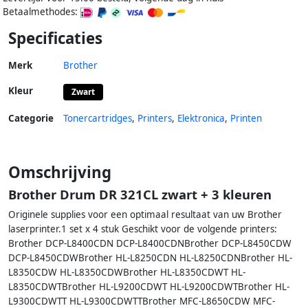
Betaalmethodes:
Specificaties
Merk
Brother
Kleur
Zwart
Categorie
Tonercartridges
,
Printers
,
Elektronica
,
Printen
Omschrijving
Brother Drum DR 321CL zwart + 3 kleuren
Originele supplies voor een optimaal resultaat van uw Brother
laserprinter.1 set x 4 stuk Geschikt voor de volgende printers:
Brother DCP-L8400CDN DCP-L8400CDNBrother DCP-L8450CDW
DCP-L8450CDWBrother HL-L8250CDN HL-L8250CDNBrother HL-
L8350CDW HL-L8350CDWBrother HL-L8350CDWT HL-
L8350CDWTBrother HL-L9200CDWT HL-L9200CDWTBrother HL-
L9300CDWTT HL-L9300CDWTTBrother MFC-L8650CDW MFC-