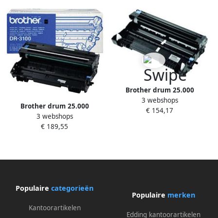
Brother drum 25.000
3 webshops
pagina&apos;s OEM DR-3200
Brother drum 25.000
€ 154,17
zwart
3 webshops
pagina&apos;s OEM DR-3100
€ 189,55
zwart
Populaire
categorieën
Populaire
merken
Kantoorartikelen
Edding kantoorartikelen