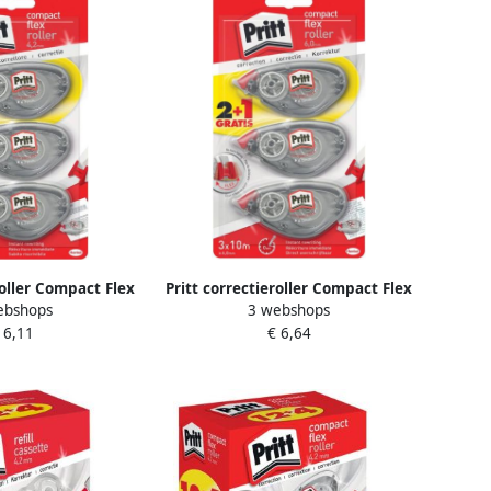
roller Compact Flex
Pritt correctieroller Compact Flex
ebshops
3 webshops
lister 2 + 1 gratis
6 mm x 10 m blister 2 + 1 gratis
 6,11
€ 6,64