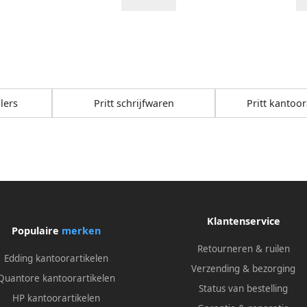
llers
Pritt schrijfwaren
Pritt kantoor
Klantenservice
Populaire
merken
Retourneren & ruilen
Edding kantoorartikelen
Verzending & bezorging
Quantore kantoorartikelen
Status van bestelling
HP kantoorartikelen