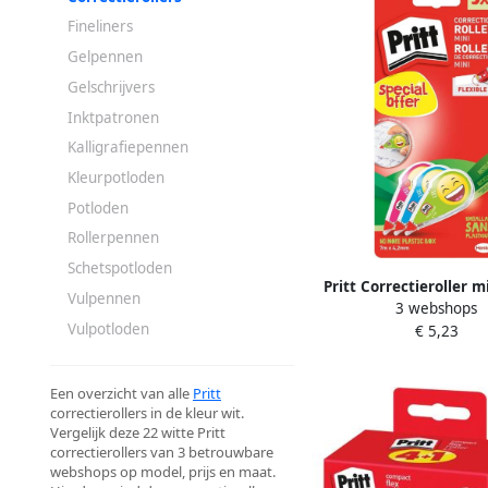
Fineliners
Gelpennen
Gelschrijvers
Inktpatronen
Kalligrafiepennen
Kleurpotloden
Potloden
Rollerpennen
Schetspotloden
Pritt Correctieroller mi
Vulpennen
3 webshops
2mmx7m Emoji blister 2
Vulpotloden
€ 5,23
Een overzicht van alle
Pritt
correctierollers in de kleur wit.
Vergelijk deze 22 witte Pritt
correctierollers van 3 betrouwbare
webshops op model, prijs en maat.