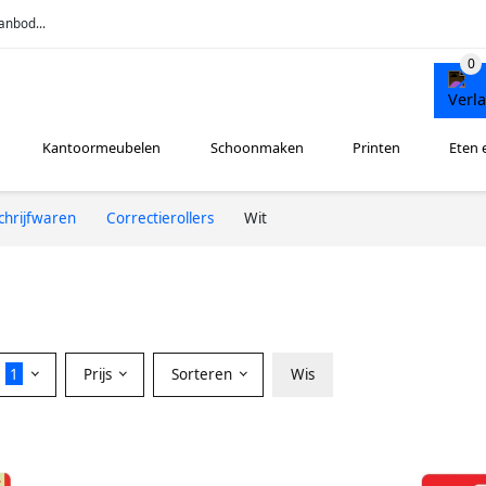
anbod...
Kantoormeubelen
Schoonmaken
Printen
Eten 
chrijfwaren
Correctierollers
Wit
r
1
Prijs
Sorteren
Wis