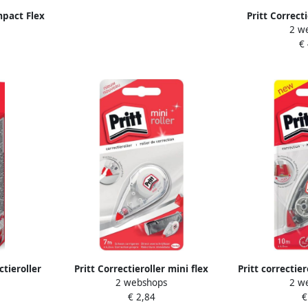
mpact Flex
Pritt Correc
2 w
r met 2
4.2mmx12m F
€
12+
ctieroller
Pritt Correctieroller mini flex
Pritt correctie
2 webshops
2 w
12 m in
4.2mmx7m op blister
6 mm x 10
€ 2,84
€
e