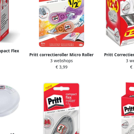
mpact Flex
Pritt correctieroller Micro Roller
Pritt Correctie
k Ã 4 1
3 webshops
3 w
blister met 2 stuks waarvan 2de
cassette F
€ 3,99
€
aan halve prijs
promopack 