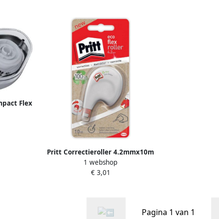
mpact Flex
Pritt Correctieroller 4.2mmx10m
1 webshop
eco flex op blister
€ 3,01
Pagina 1 van 1