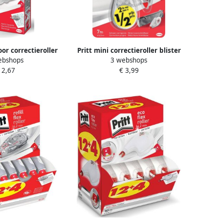
oor correctieroller
Pritt mini correctieroller blister
ebshops
3 webshops
 6 mm x 12 m in
met 2 stuks waarvan 2de aan
 2,67
€ 3,99
ngdoosje
halve prijs