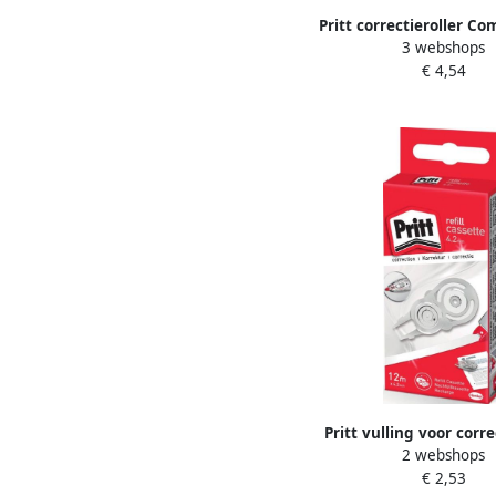
Pritt correctieroller Co
3 webshops
4 2 mm x 10 m bliste
€ 4,54
stuks
Pritt vulling voor corre
2 webshops
Refill Flex 4 2 mm x 
€ 2,53
ophangdoosj