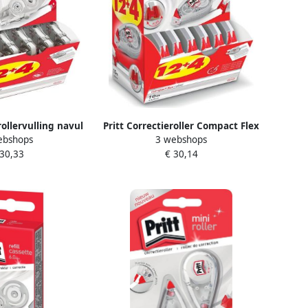
rollervulling navul
Pritt Correctieroller Compact Flex
ebshops
3 webshops
lex 4.2mmx12m
4.2mmx 10m promo pack Ã 12 4
 30,33
€ 30,14
Ã 12 4 gratis
gratis