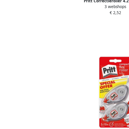
Pritt Correctieroller 
3 webshops
eco flex
€ 2,52