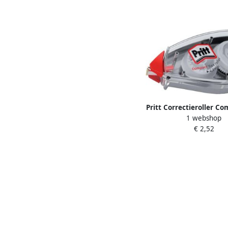
Pritt Correctieroller Co
1 webshop
4.2mmx10m
€ 2,52