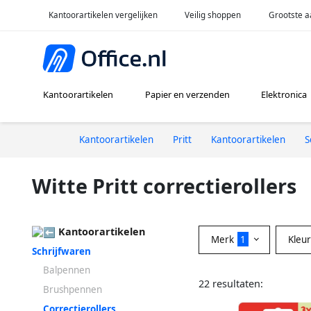
Kantoorartikelen vergelijken
Veilig shoppen
Grootste a
Kantoorartikelen
Papier en verzenden
Elektronica
Kantoorartikelen
Pritt
Kantoorartikelen
S
Witte Pritt correctierollers
Kantoorartikelen
Merk
1
Kleu
Schrijfwaren
Balpennen
22 resultaten:
Brushpennen
Correctierollers