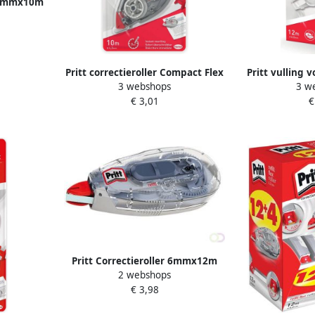
4.2mmx10m
Pritt correctieroller Compact Flex
Pritt vulling v
3 webshops
3 w
4 2 mm x 10 m op blister
Refill Flex
€ 3,01
€
opha
Pritt Correctieroller 6mmx12m
2 webshops
flex navulbaar
€ 3,98