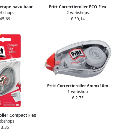
tietape navulbaar
Pritt Correctieroller ECO Flex
ebshops
2 webshops
lex promopackà
4.2mmx10m promo packà 12+4
 45,69
€ 30,14
4 gratis
gratis
Pritt Correctieroller 6mmx10m
1 webshop
compact flex
€ 2,75
roller Compact Flex
ebshops
 m op blister
 3,35