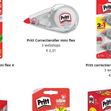
Pritt Correctieroller mini flex
3 webshops
4.2mmx7m
€ 2,31
ni flex 4
Pritt correctie
3 w
+1 gratis
4 2 mm x 10 m b
€