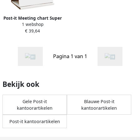
Post-it Meeting chart Super
1 webshop
Sticky 563 50.8x58.4cm wit
€ 39,64
20 vel
Pagina 1 van 1
Bekijk ook
Gele Post-it
Blauwe Post-it
kantoorartikelen
kantoorartikelen
Post-it kantoorartikelen