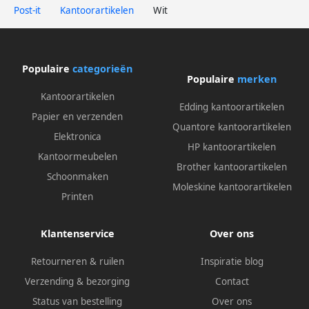
Post-it
Kantoorartikelen
Wit
Populaire
categorieën
Populaire
merken
Kantoorartikelen
Edding kantoorartikelen
Papier en verzenden
Quantore kantoorartikelen
Elektronica
HP kantoorartikelen
Kantoormeubelen
Brother kantoorartikelen
Schoonmaken
Moleskine kantoorartikelen
Printen
Klantenservice
Over ons
Retourneren & ruilen
Inspiratie blog
Verzending & bezorging
Contact
Status van bestelling
Over ons