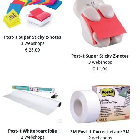
Post-it Super Sticky z-notes
3 webshops
dispenser Pro Color wit voor
€ 26,09
ft 76 x 76 mm inclusief 12
Post-it Super Sticky Z-notes
blokken van 90 vel
3 webshops
dispenser kat voor ft 76 x
€ 11,04
76 met 1 blok van 90
blaadjes rood
Post-it Whiteboardfolie
3M Post-it Correctietape 3M
2 webshops
Super Sticky Flex Write
2 webshops
Post it 658R 25.4mmx18m