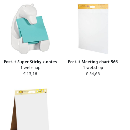
Post-it Super Sticky z-notes
Post-it Meeting chart 566
1 webshop
1 webshop
dispenser beer voor ft 76 x
Super Sticky 50.8x58.4cm
€ 13,16
€ 54,66
76 met 1 blok van 90
wit incl Command
blaadjes blauw
bevestigingsstrip 2 stuks