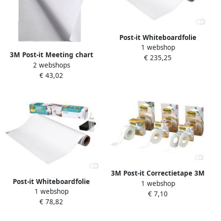
Post-it Whiteboardfolie
1 webshop
Super Sticky Flex Write
3M Post-it Meeting chart
€ 235,25
Surface 121 9x182 9cm wit
2 webshops
3M Post it 559 63.5x76.2cm
€ 43,02
blanco
3M Post-it Correctietape 3M
Post-it Whiteboardfolie
1 webshop
Post it 658D 25.4mmx18m
1 webshop
Super Sticky Flex Write
€ 7,10
6regels dispenser
€ 78,82
Surface 60 9x91 4cm wit