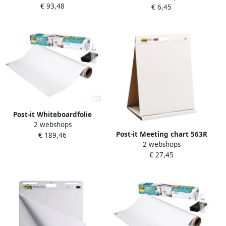
€ 93,48
Surface 91 4x121 9cm wit
€ 6,45
6regels navulling
Post-it Whiteboardfolie
2 webshops
Super Sticky Flex Write
Post-it Meeting chart 563R
€ 189,46
Surface 121 9x243 8cm wit
2 webshops
Super Sticky 50 8x58 4cm
€ 27,45
met tafelstandaard wit 20
vel