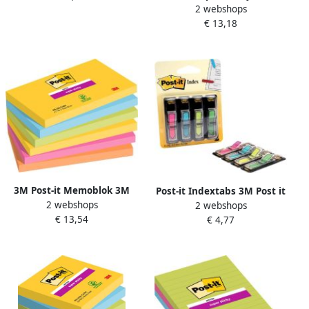
2 webshops
Carnival 90 vel ft 76 x 76
€ 13,18
mm 4 + 2 GRATIS
3M Post-it Memoblok 3M
Post-it Indextabs 3M Post it
2 webshops
Post it 655 SSRO Super
2 webshops
684 12x43mm pijl neon
€ 13,54
Sticky 76x127mm Rio
€ 4,77
assorti