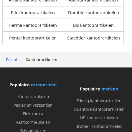
Pilot kantoorartikelen
Durable kantoorartikelen
Herma kantoorartikelen
Bic kantoorartikelen
Pentel kantoorartikelen
Staedtler kantoorartikelen
Post-it
Kantoorartikelen
Populaire
categorieën
Populaire
merken
Kantoorartikelen
Edding kantoorartikelen
Papier en verzenden
Quantore kantoorartikelen
Elektronica
HP kantoorartikelen
Kantoormeubelen
Brother kantoorartikelen
Schoonmaken