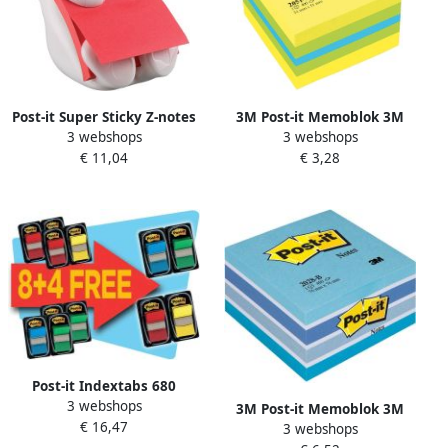
Post-it Super Sticky Z-notes
3M Post-it Memoblok 3M
3 webshops
3 webshops
dispenser kat voor ft 76 x
Post it 2051L kubus
€ 11,04
€ 3,28
76 met 1 blok van 90
51x51mm lemon
blaadjes rood
Post-it Indextabs 680
3 webshops
25.4x43.2mm 10+2 gratis
3M Post-it Memoblok 3M
€ 16,47
assorti 50 tabs per
3 webshops
Post it 2028B kubus