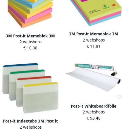
3M Post-it Memoblok 3M
3M Post-it Memoblok 3M
2 webshops
Post it 660 SSU Super Sticky
2 webshops
Post it 654 SSRO Super
€ 11,81
102x152mm rainbow
€ 10,08
Sticky 76x76mm Rio
Post-it Whiteboardfolie
2 webshops
Super Sticky Flex Write
€ 93,48
Surface 91 4x121 9cm wit
Post-it Indextabs 3M Post it
2 webshops
686 38x50.8mm strong