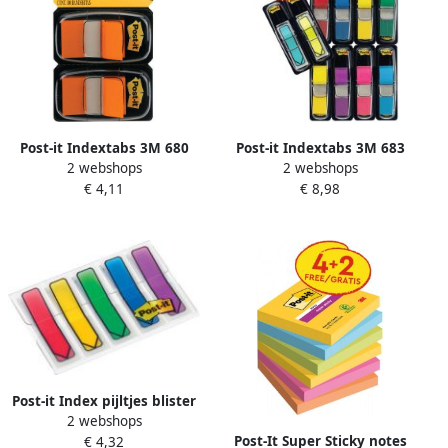
Post-it Indextabs 3M 680
Post-it Indextabs 3M 683
2 webshops
2 webshops
25.4x43.2mm duopack
11.9x43.2mm 8 kleuren
€ 4,11
€ 8,98
oranje 100 vel
assorti + 2 sets pijlvorm
gratis
Post-it Index pijltjes blister
2 webshops
met 5 kleuren 24 blaadjes
Post-It Super Sticky notes
€ 4,32
per kleur