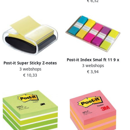
dispenser
€ 6,52
76x76mm aqua blauw
Post-it Index Smal ft 11 9 x
Post-it Super Sticky Z-notes
3 webshops
43 2 mm blister met 5
3 webshops
dispenser Pro Color voor ft
€ 3,94
kleuren 20 tabs per kleur
€ 10,33
76 x 76 mm inclusief blok
van 90 vel geel