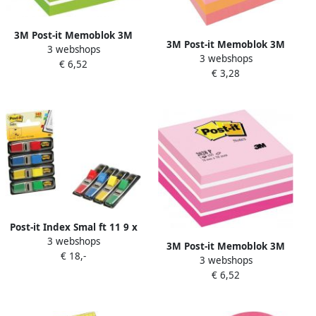
3M Post-it Memoblok 3M
3M Post-it Memoblok 3M
3 webshops
Post it 2028G kubus
3 webshops
Post it 2051P kubus
€ 6,52
76x76mm aqua groen
€ 3,28
51x51mm roze
Post-it Index Smal ft 11 9 x
3 webshops
43 2 mm blister met 4
3M Post-it Memoblok 3M
€ 18,-
kleuren 35 tabs per kleur 4
3 webshops
Post it 2028P kubus
+ 2 blisters gratis
€ 6,52
76x76mm aqua roze