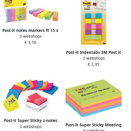
Post-it notes markers ft 15 x
3 webshops
50 mm geassorteerde
€ 3,18
kleuren blister met 5
blokjes van 100 vel
Post-it Indextabs 3M Post it
3 webshops
6835 11.9x43.1mm 3+2
€ 2,35
gratis assorti
Post-it Super Sticky z-notes
Post-It Super Sticky Meeting
3 webshops
dispenser Pro Color wit voor
3 webshops
notes 45 vel ft 203 x 153