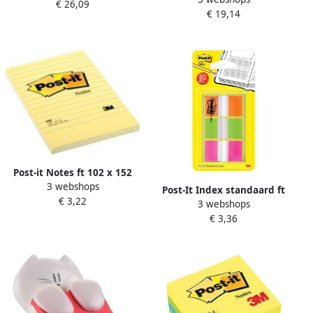
€ 26,09
ft 76 x 76 mm inclusief 12
€ 19,14
mm geassorteerde kleuren
blokken van 90 vel
pak van 6 blokken
Post-it Notes ft 102 x 152
3 webshops
mm geel gelijnd blok van
Post-It Index standaard ft
€ 3,22
100 vel
3 webshops
25 4 x 43 2 mm blister met
€ 3,36
3 kleuren 20 tabs per kleur