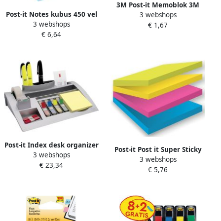
3M Post-it Memoblok 3M
Post-it Notes kubus 450 vel
3 webshops
Post it 655 SSY Super Sticky
3 webshops
ft 76 x 76 mm
€ 1,67
76x127mm geel
€ 6,64
geassorteerde kleuren ultra
Post-it Index desk organizer
Post-it Post it Super Sticky
3 webshops
zilver voor ft 26 x 16 5 x 5
3 webshops
Multicolor Notes Rio ft 76 x
€ 23,34
cm
€ 5,76
76 mm 75 blaadjes blister
van 4 blokken