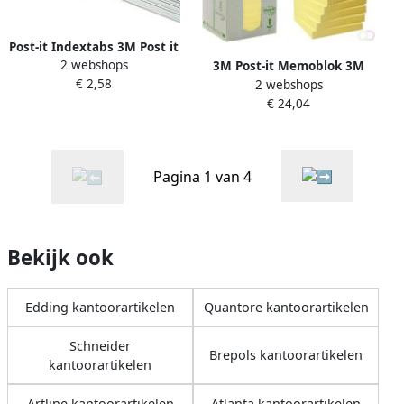
Post-it Indextabs 3M Post it
2 webshops
680 25.4x43.2mm felblauw
3M Post-it Memoblok 3M
€ 2,58
2 webshops
Post it Z Note R330 1T
€ 24,04
76x76mm recycled geel
Pagina 1 van 4
Bekijk ook
Edding kantoorartikelen
Quantore kantoorartikelen
Schneider
Brepols kantoorartikelen
kantoorartikelen
Artline kantoorartikelen
Atlanta kantoorartikelen