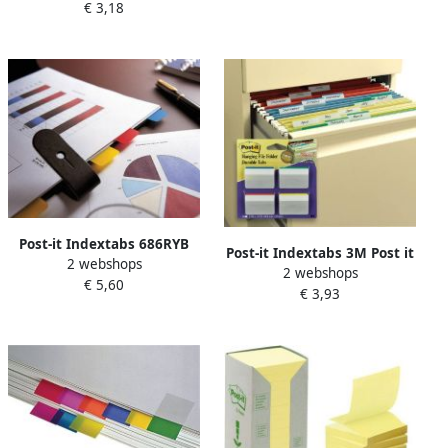
€ 3,18
recht assorti
Post-it Indextabs 686RYB
Post-it Indextabs 3M Post it
2 webshops
25.4x38.1mm strong blauw
2 webshops
686 38x50.8mm strong
€ 5,60
rood geel 66 tabs
€ 3,93
gebogen assorti