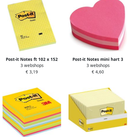
Post-it Notes ft 102 x 152
Post-it Notes mini hart 3
3 webshops
3 webshops
mm geel geruit blok van
kleuren blok van 225 vel op
€ 3,19
€ 4,60
100 vel
blister