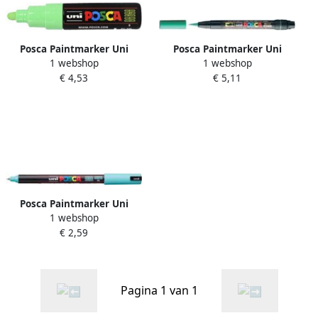
Posca Paintmarker Uni
Posca Paintmarker Uni
1 webshop
1 webshop
PC7M breed lichtgroen
PCF350 Brush 1-10mm
€ 4,53
€ 5,11
donkergroen
Posca Paintmarker Uni
1 webshop
PC1MR extra fijn aquagroen
€ 2,59
Pagina 1 van 1