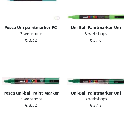
Posca Uni paintmarker PC-
Uni-Ball Paintmarker Uni
3 webshops
3 webshops
5M 1 8 2 5 mm zeegroen
ball op waterbasis posca pc
€ 3,52
€ 3,18
3m appelgroen
Posca uni-ball Paint Marker
Uni-Ball Paintmarker Uni
3 webshops
3 webshops
op waterbasis PC-5M
ball op waterbasis posca pc
€ 3,52
€ 3,18
donkergroen
3m donkergroen