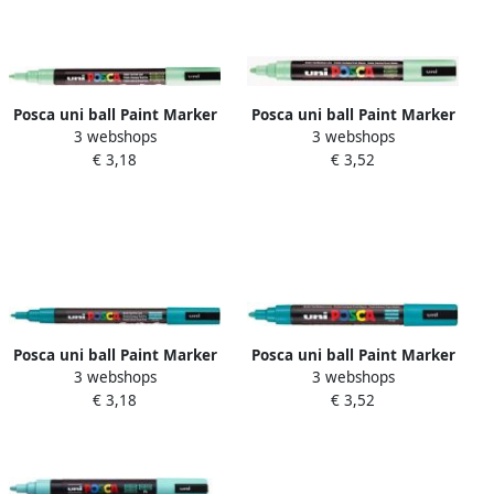
Posca uni ball Paint Marker
Posca uni ball Paint Marker
3 webshops
3 webshops
op waterbasis PC 3M
op waterbasis PC 5M
€ 3,18
€ 3,52
lichtgroen
lichtgroen
Posca uni ball Paint Marker
Posca uni ball Paint Marker
3 webshops
3 webshops
op waterbasis PC 3M
op waterbasis PC 5M
€ 3,18
€ 3,52
smaragdgroen
emeraldgroen