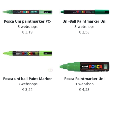
Posca Uni paintmarker PC-
Uni-Ball Paintmarker Uni
3 webshops
3 webshops
3ML 1 5 mm glitter
ball op waterbasis posca pc
€ 3,19
€ 2,58
donkergroen
1mr donkergroen
Posca uni ball Paint Marker
Posca Paintmarker Uni
3 webshops
1 webshop
op waterbasis PC 5M
PC7M breed donkergroen
€ 3,52
€ 4,53
appelgroen