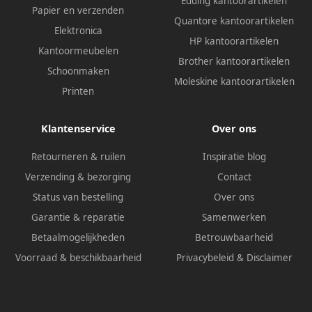
Edding kantoorartikelen
Papier en verzenden
Quantore kantoorartikelen
Elektronica
HP kantoorartikelen
Kantoormeubelen
Brother kantoorartikelen
Schoonmaken
Moleskine kantoorartikelen
Printen
Klantenservice
Over ons
Retourneren & ruilen
Inspiratie blog
Verzending & bezorging
Contact
Status van bestelling
Over ons
Garantie & reparatie
Samenwerken
Betaalmogelijkheden
Betrouwbaarheid
Voorraad & beschikbaarheid
Privacybeleid
&
Disclaimer