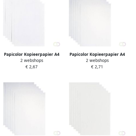
Papicolor Kopieerpapier A4
Papicolor Kopieerpapier A4
2 webshops
2 webshops
90gr 12 vel kraft wit
300gr 3 vel metallic
€ 2,67
€ 2,71
parelwit