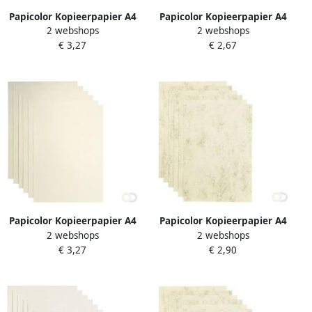
Papicolor Kopieerpapier A4
Papicolor Kopieerpapier A4
2 webshops
2 webshops
120gr 6 vel metallic
100gr 12vel hagelwit
€ 3,27
€ 2,67
parelwit
Papicolor Kopieerpapier A4
Papicolor Kopieerpapier A4
2 webshops
2 webshops
120gr 6 vel metallic ivoor
200gr 6 vel marble ivoor
€ 3,27
€ 2,90