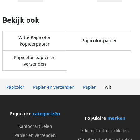
Bekijk ook
Witte Papicolor
Papicolor papier
kopieerpapier
Papicolor papier en
verzenden
Papicolor
Papier en verzenden
Papier
Wit
Populaire
categorieën
Populaire
merken
Kantoorartikelen
Edding kantoorartikelen
Papier en verzenden
Quantore kantoorartikelen