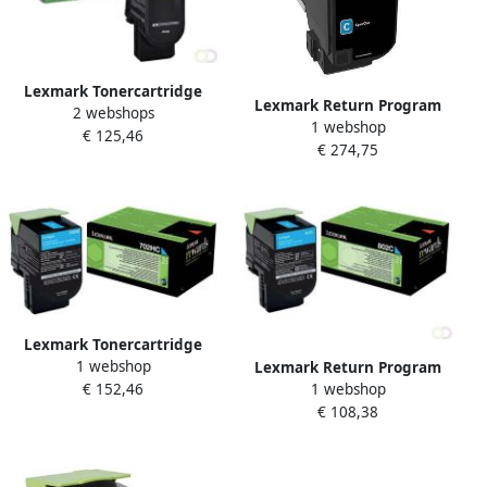
Lexmark Tonercartridge
Lexmark Return Program
2 webshops
71B20C0 blauw
1 webshop
toner CS72x 7.000
€ 125,46
€ 274,75
pagina&apos;s OEM
74C2SC0 cyaan
Lexmark Tonercartridge
1 webshop
70C2HC0 prebate blauw HC
Lexmark Return Program
€ 152,46
1 webshop
toner 802 1.000 pagina's
€ 108,38
OEM 80C20C0 cyaan