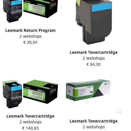
Lexmark Return Program
2 webshops
toner 802 3.000
€ 39,95
pagina&apos;s OEM
80C2HC0 cyaan
Lexmark Tonercartridge
2 webshops
70C20C0 prebate blauw
€ 84,30
Lexmark Tonercartridge
Lexmark Tonercartridge
2 webshops
80C2SC0 prebate blauw
2 webshops
C3220C0 blauw
€ 140,83