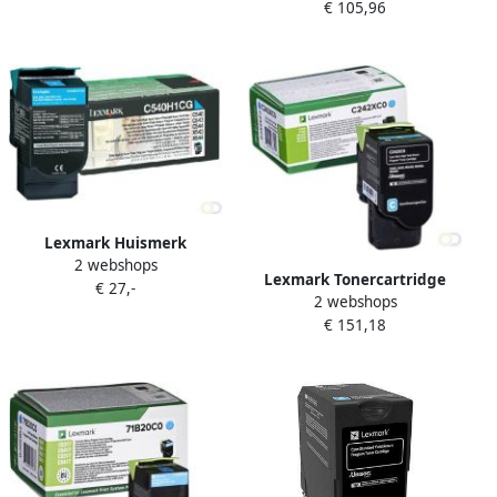
€ 105,96
Lexmark Huismerk
2 webshops
C540H1CG Toner Cyaan
Lexmark Tonercartridge
€ 27,-
Hoge Capaciteit
2 webshops
C242XC0 blauw
€ 151,18