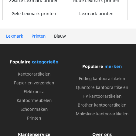
Zwarte Lexmark printen
Rode Lexmark printen
Gele Lexmark printen
Lexmark printen
Lexmark
Printen
Blauw
Populaire
categorieën
Populaire
merken
Kantoorartikelen
Edding kantoorartikelen
Papier en verzenden
Quantore kantoorartikelen
Elektronica
HP kantoorartikelen
Kantoormeubelen
Brother kantoorartikelen
Schoonmaken
Moleskine kantoorartikelen
Printen
Klantenservice
Over ons