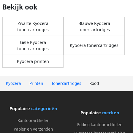
Bekijk ook
Zwarte Kyocera
Blauwe Kyocera
tonercartridges
tonercartridges
Gele Kyocera
Kyocera tonercartridges
tonercartridges
Kyocera printen
Kyocera
Printen
Tonercartridges
Rood
Populaire
categorieën
Populaire
merken
Kantoorartikelen
Edding kantoorartikelen
Papier en verzenden