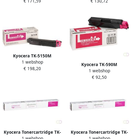
€ 171,59
€ 130,72
Origineel Magenta
(1T02NDBNL0)
Kyocera TK-5150M
1 webshop
tonercartridge 1 stuk(s)
Kyocera TK-590M
€ 198,20
Origineel Magenta
1 webshop
tonercartridge 1 stuk(s)
(1T02NSBNL0)
€ 92,50
Origineel Magenta
(1T02KVBNL0)
Kyocera Tonercartridge TK-
Kyocera Tonercartridge TK-
1 webshop
1 webshop
8375 rood
8365 rood