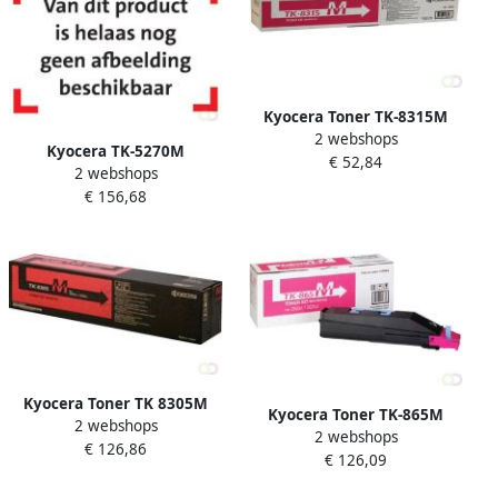
Kyocera Toner TK-8315M
2 webshops
rood
Kyocera TK-5270M
€ 52,84
2 webshops
tonercartridge 1 stuk(s)
€ 156,68
Origineel Magenta
(1T02TVBNL0)
Kyocera Toner TK 8305M
Kyocera Toner TK-865M
2 webshops
rood
2 webshops
rood
€ 126,86
€ 126,09