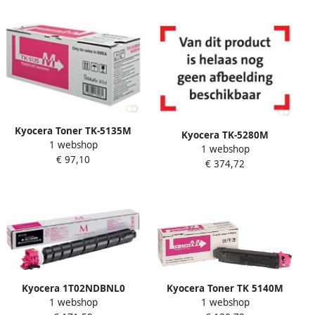
(1T02RMBNL0)
Kyocera Toner TK-5135M
Kyocera TK-5280M
1 webshop
rood
1 webshop
tonercartridge 1 stuk(s)
€ 97,10
€ 374,72
Origineel Magenta
(1T02TWBNL0)
Kyocera 1T02NDBNL0
Kyocera Toner TK 5140M
1 webshop
1 webshop
tonercartridge 1 stuk(s)
rood