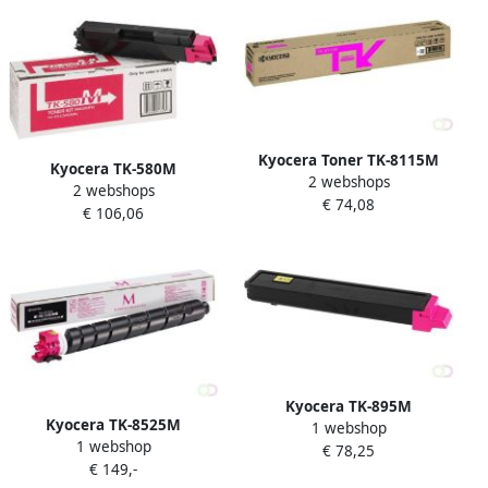
Kyocera Toner TK-8115M
Kyocera TK-580M
2 webshops
rood
2 webshops
tonercartridge 1 stuk(s)
€ 74,08
€ 106,06
Origineel Magenta
(1T02KTBNL0)
Kyocera TK-895M
Kyocera TK-8525M
1 webshop
tonercartridge 1 stuk(s)
1 webshop
tonercartridge 1 stuk(s)
€ 78,25
Origineel Magenta
€ 149,-
Origineel Magenta
(1T02K0BNL0)