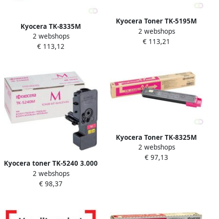
Kyocera Toner TK-5195M
Kyocera TK-8335M
2 webshops
rood
2 webshops
tonercartridge 1 stuk(s)
€ 113,21
€ 113,12
Origineel Magenta
(1T02RLBNL0)
Kyocera Toner TK-8325M
2 webshops
rood
€ 97,13
Kyocera toner TK-5240 3.000
2 webshops
pagina's OEM 1T02R7BNL0
€ 98,37
magenta