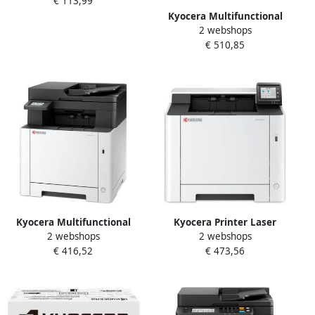
€ 113,99
Kyocera Multifunctional
2 webshops
Laser printer Ecosys
€ 510,85
MA2600CFX
Kyocera Multifunctional
Kyocera Printer Laser
2 webshops
2 webshops
Laser printer Ecosys
Ecosys PA2600CWX 5GHZ
€ 416,52
€ 473,56
MA2101CWFX 5GHZ