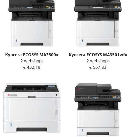
Kyocera ECOSYS MA3500x
Kyocera ECOSYS MA3501wfx
2 webshops
2 webshops
multifunctionele
5GHz multifunctionele
€ 432,19
€ 557,83
laserprinter (3-in-1)
laserprinter (4-in-1 std wifi)