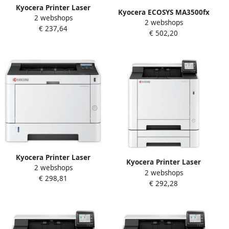
Kyocera Printer Laser
Kyocera ECOSYS MA3500fx
2 webshops
Ecosys PA3500x
2 webshops
multifunctionele
€ 237,64
€ 502,20
laserprinter (4-in-1)
Kyocera Printer Laser
Kyocera Printer Laser
2 webshops
Ecosys PA3500wx 5GHz
2 webshops
Ecosys PA2101CWX 5GHZ
€ 298,81
€ 292,28