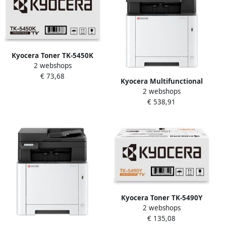
Kyocera Toner TK-5450K
2 webshops
zwart
€ 73,68
Kyocera Multifunctional
2 webshops
Laser printer Ecosys
€ 538,91
MA2600CWFX 5GHZ
Kyocera Toner TK-5490Y
2 webshops
geel
€ 135,08