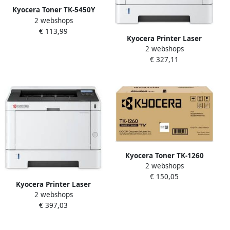
Kyocera Toner TK-5450Y
2 webshops
geel
€ 113,99
Kyocera Printer Laser
2 webshops
Ecosys PA4000X
€ 327,11
Kyocera Toner TK-1260
2 webshops
zwart
€ 150,05
Kyocera Printer Laser
2 webshops
Ecosys PA4000WX 5ghz
€ 397,03