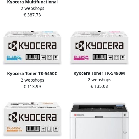
Kyocera Multifunctional
2 webshops
Laser printer Ecosys
€ 387,73
MA2101CFX
Kyocera Toner TK-5490M
Kyocera Toner TK-5450C
2 webshops
rood
2 webshops
blauw
€ 135,08
€ 113,99