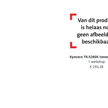
Kyocera TK-5280K toner
1 webshop
1 stuk(s) Origineel
€ 293,38
(1T02TW0NL0