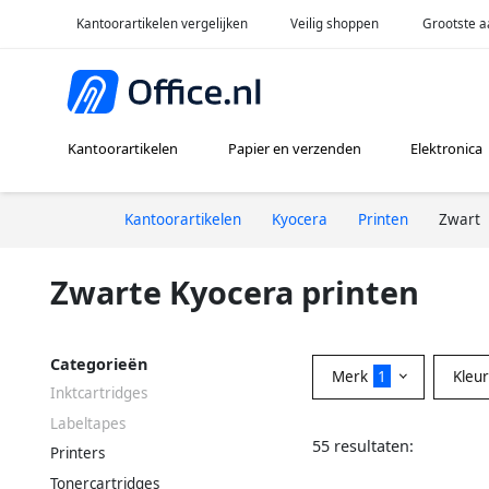
Kantoorartikelen vergelijken
Veilig shoppen
Grootste a
Kantoorartikelen
Papier en verzenden
Elektronica
Kantoorartikelen
Kyocera
Printen
Zwart
Zwarte Kyocera printen
Categorieën
Merk
1
Kleu
Inktcartridges
Labeltapes
55 resultaten:
Printers
Tonercartridges