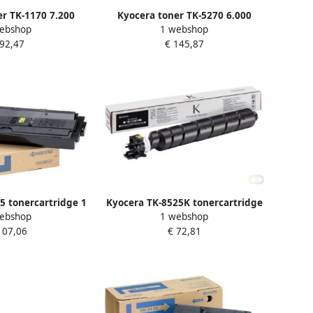
r TK-1170 7.200
Kyocera toner TK-5270 6.000
ebshop
1 webshop
s OEM 1T02S50NL0
pagina&apos;s OEM 1T02TVCNL0
 92,47
€ 145,87
wart
cyaan
5 tonercartridge 1
Kyocera TK-8525K tonercartridge
ebshop
1 webshop
rigineel Zwart
1 stuk(s) Origineel Zwart
107,06
€ 72,81
2P80NL0)
(1T02RM0NL0)