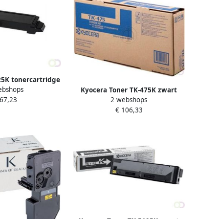
5K tonercartridge
ebshops
Kyocera Toner TK-475K zwart
Origineel Zwart
2 webshops
 67,23
2NP0NL0)
€ 106,33