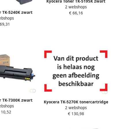
Kyocera Toner TK-5195K zwart
2 webshops
r TK-5240K zwart
€ 66,16
ebshops
 69,31
r TK-7300K zwart
Kyocera TK-5270K tonercartridge
ebshops
2 webshops
1 stuk(s) Origineel Zwart
110,52
€ 130,98
(1T02TV0NL0)