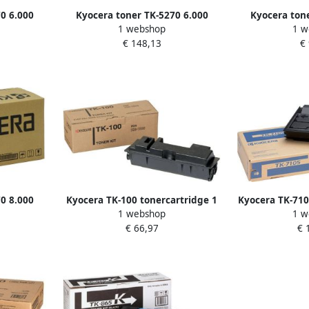
0 6.000
Kyocera toner TK-5270 6.000
Kyocera tone
1 webshop
1 w
T02TVBNL0
pagina&apos;s OEM 1T02TVANL0
pagina&apos;
€ 148,13
€
geel
z
0 8.000
Kyocera TK-100 tonercartridge 1
Kyocera TK-710
1 webshop
1 w
T02TV0NL0
stuk(s) Origineel Zwart
stuk(s) O
€ 66,97
€ 
(370PU5KW)
(1T0