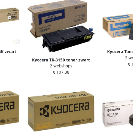
5K zwart
Kyocera Tone
2 w
Kyocera TK-3150 toner zwart
€ 
2 webshops
standard capacity 1-pack
€ 107,38