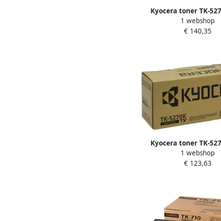
Kyocera toner TK-527
1 webshop
pagina&apos;s OEM 1
€ 140,35
magenta
Kyocera toner TK-527
1 webshop
pagina&apos;s OEM 1
€ 123,63
zwart