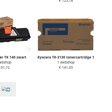
€ 123,78
(1T02FM0EU0)
er TK 140 zwart
Kyocera TK-3130 tonercartridge 1
ebshop
1 webshop
stuk(s) Origineel Zwart
101,72
€ 141,05
(1T02LV0NL0)