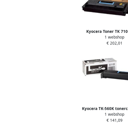
Kyocera Toner TK 710
1 webshop
€ 202,01
Kyocera TK-560K tonerc
1 webshop
stuk(s) Origineel 
€ 141,09
(1T02HN0EU0