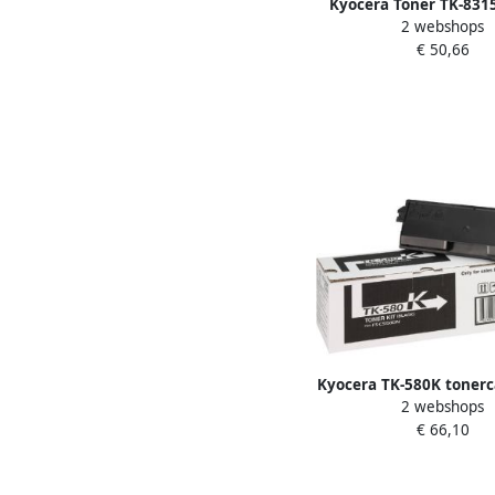
Kyocera Toner TK-831
2 webshops
€ 50,66
Kyocera TK-580K tonerc
2 webshops
stuk(s) Origineel 
€ 66,10
(1T02KT0NL0)