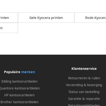
rinten
Gele Kyocera printen
Rode Kyocera
en
Klantenservice
Populaire
merken
Retourneren & ruilen
Edding kantoorartikelen
Verzending & bezorging
Quantore kantoorartikelen
Status van bestelling
HP kantoorartikelen
Garantie & reparatie
Brother kantoorartikelen
Betaalmogelijkheden