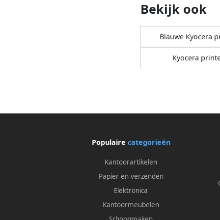
Bekijk ook
Blauwe Kyocera p
Kyocera print
Populaire
categorieën
Kantoorartikelen
Papier en verzenden
Elektronica
Kantoormeubelen
Schoonmaken