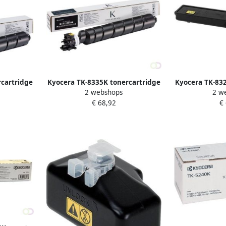
cartridge
Kyocera TK-8335K tonercartridge
Kyocera TK-832
2 webshops
2 w
 Zwart
1 stuk(s) Origineel Zwart
1 stuk(s) 
€ 68,92
€
)
(1T02RL0NL0)
(1T0