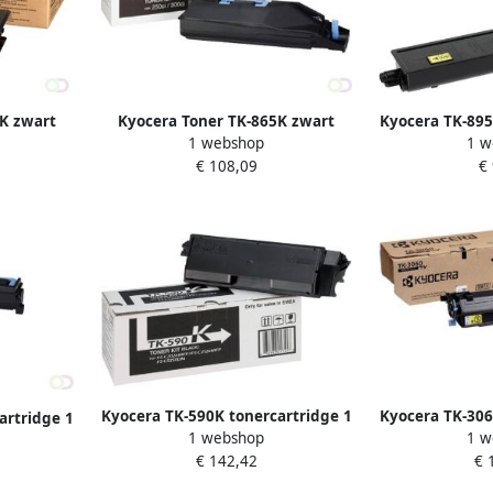
K zwart
Kyocera Toner TK-865K zwart
Kyocera TK-895
1 webshop
1 w
stuk(s) O
€ 108,09
€
(1T0
Kyocera TK-590K tonercartridge 1
Kyocera TK-306
artridge 1
1 webshop
1 w
stuk(s) Origineel Zwart
stuk(s) O
Zwart
€ 142,42
€ 
(1T02KV0NL0)
(1T0
)