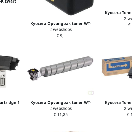
5K zwart
Kyocera Tone
2 w
Kyocera Opvangbak toner WT-
€
2 webshops
895
€ 9,-
artridge 1
Kyocera Opvangbak toner WT-
Kyocera Tone
2 webshops
2 w
Zwart
8500
€ 11,85
€ 