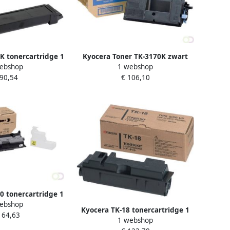
K tonercartridge 1
Kyocera Toner TK-3170K zwart
ebshop
1 webshop
rigineel Zwart
 90,54
€ 106,10
2K00NL0)
0 tonercartridge 1
ebshop
rigineel Zwart
Kyocera TK-18 tonercartridge 1
164,63
2V30NL0)
1 webshop
stuk(s) Origineel Zwart