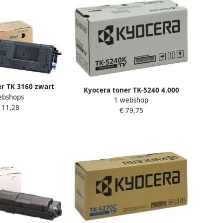
r TK 3160 zwart
Kyocera toner TK-5240 4.000
ebshops
1 webshop
pagina&apos;s OEM 1T02R70NL0
111,28
€ 79,75
zwart