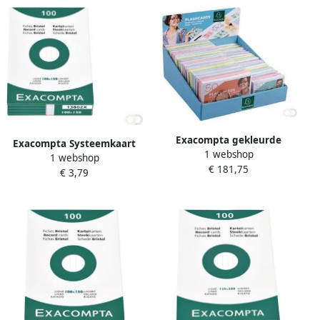
Exacompta gekleurde
Exacompta Systeemkaart
1 webshop
systeemkaarten ft A6 en A7
1 webshop
100x150mm lijn wit 100
€ 181,75
gelijnd display met 38
€ 3,79
stuks
pakken van 50 stuks