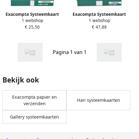
Exacompta Systeemkaart
Exacompta Systeemkaart
1 webshop
1 webshop
100x150mm lijn wit 100
125x200mm lijn wit 100
€ 25,50
€ 47,88
stuks
stuks
Pagina 1 van 1
Bekijk ook
Exacompta papier en
Han systeemkaarten
verzenden
Gallery systeemkaarten