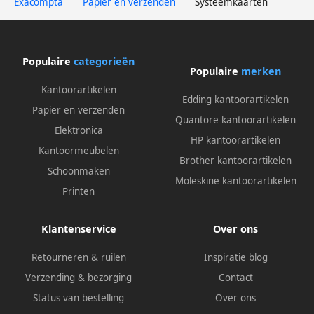
Exacompta
Papier en verzenden
Systeemkaarten
Populaire
categorieën
Populaire
merken
Kantoorartikelen
Edding kantoorartikelen
Papier en verzenden
Quantore kantoorartikelen
Elektronica
HP kantoorartikelen
Kantoormeubelen
Brother kantoorartikelen
Schoonmaken
Moleskine kantoorartikelen
Printen
Klantenservice
Over ons
Retourneren & ruilen
Inspiratie blog
Verzending & bezorging
Contact
Status van bestelling
Over ons