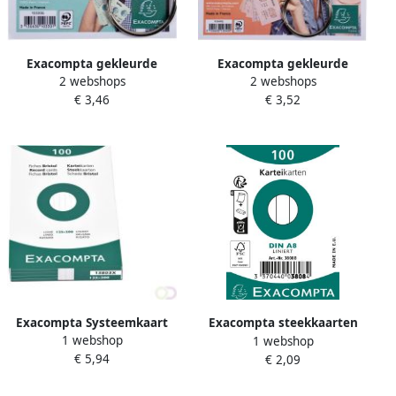
Exacompta gekleurde
Exacompta gekleurde
2 webshops
2 webshops
systeemkaarten ft A7
systeemkaarten ft A6
€ 3,46
€ 3,52
gelijnd pak van 50 stuks
gelijnd pak van 50 stuks
Exacompta Systeemkaart
Exacompta steekkaarten
1 webshop
1 webshop
125x200mm lijn wit 100
gelijnd ft 5 x 7 4 cm pak van
€ 5,94
€ 2,09
stuks
100 stuks wit