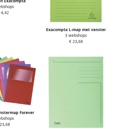
wn Exacompta
ebshops
ft 10 5 x 18 cm
 4,42
 dupli (50 x 2 vel)
Exacompta L-map met venster
3 webshops
Forever pak van 100 stuks
€ 23,68
lichtgroen
nstermap Forever
ebshops
 donkergroen 100
 23,68
tuks