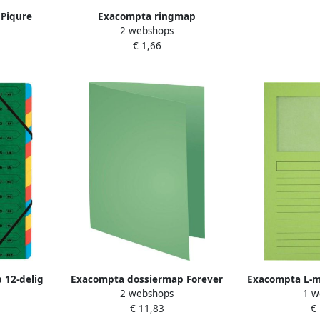
 Piqure
Exacompta ringmap
2 webshops
V SA
ondoorschijnend ft A4 2 ringen
€ 1,66
groen
van 1 5 cm groen
 12-delig
Exacompta dossiermap Forever
Exacompta L-ma
2 webshops
1 w
euren
180 ft A4 pak van 100 vert
A4 pak van 25
€ 11,83
€