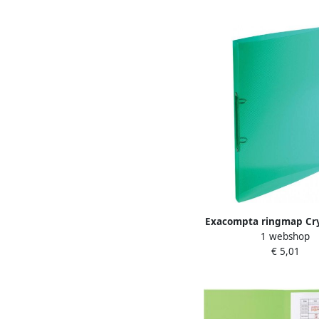
Exacompta ringmap Crys
1 webshop
2 ringen van 1 5 cm
€ 5,01