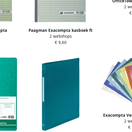
OfficeTo
2 w
ontvangsten 
€
Nederlandstalig
pta
Paagman Exacompta kasboek ft
2 webshops
x 21 cm
A4 Nederlandstalig dupli (50 x 2
€ 9,60
0 x 2 vel)
vel)
Exacompta Ve
2 w
L-model 120gr
€
s