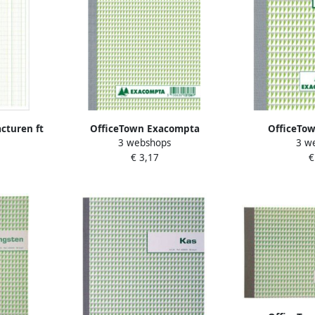
cturen ft
OfficeTown Exacompta
OfficeTo
3 webshops
3 w
rticaal
orderbook ft 21 x 13 5 cm dupli
orderbook ft 1
€ 3,17
€
ig
(50 x 2 vel)
(50 