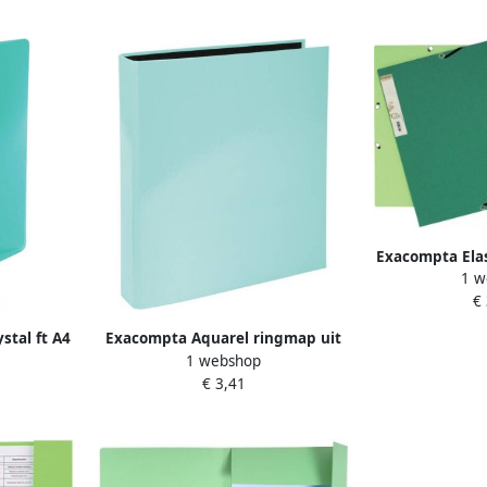
Exacompta Ela
1 w
3 kleppen 38
€
tal ft A4
Exacompta Aquarel ringmap uit
1 webshop
 groen
gecoat karton ft A4 met 2 D
€ 3,41
ringen rug van 4 cm pastelgroen