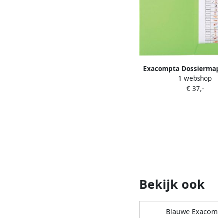
Exacompta Dossiermap
1 webshop
A4 2 kleppen 290gr
€ 37,-
Bekijk ook
Blauwe Exacom