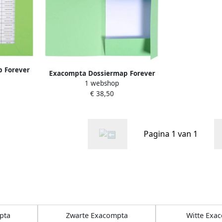
 Forever
Exacompta Dossiermap Forever
 groen
1 webshop
A4 3 kleppen 280gr groen
€ 38,50
Pagina 1 van 1
pta
Zwarte Exacompta
Witte Exa