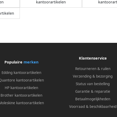
en
kantoorartikelen
kantoorart
rtikelen
Klantenservice
Populaire
merken
Retourneren & ruilen
Edding kantoorartikelen
Verzending & bezorging
Quantore kantoorartikelen
Status van bestelling
HP kantoorartikelen
Garantie & reparatie
Brother kantoorartikelen
Betaalmogelijkheden
Moleskine kantoorartikelen
Voorraad & beschikbaarheid