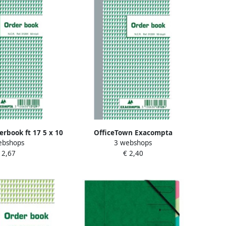
rbook ft 17 5 x 10
OfficeTown Exacompta
ebshops
3 webshops
i (50 x 3 vel)
orderbook ft 17 5 x 10 5 cm dupli
 2,67
€ 2,40
(50 x 2 vel)