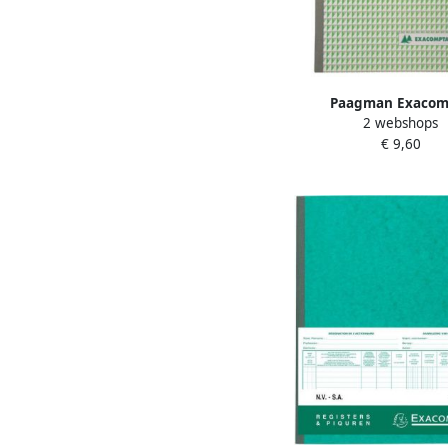
Paagman Exacom
2 webshops
ontvangsten ft 29 7 
€ 9,60
Nederlandstalig dupli (5