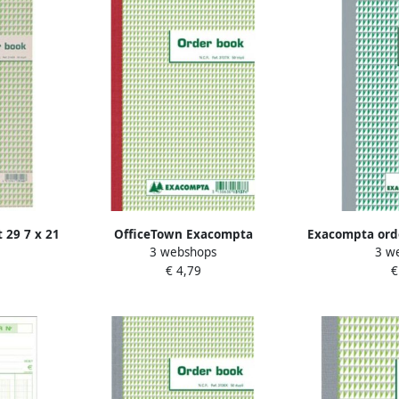
 29 7 x 21
OfficeTown Exacompta
Exacompta orde
3 webshops
3 w
vel)
orderbook ft 21 x 13 6 cm tripli
5 cm tripl
€ 4,79
€
(50 x 3 vel)