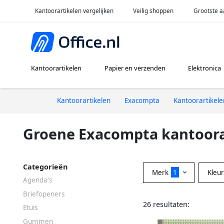
Kantoorartikelen vergelijken
Veilig shoppen
Grootste a
Kantoorartikelen
Papier en verzenden
Elektronica
Kantoorartikelen
Exacompta
Kantoorartikele
Groene Exacompta kantoora
Categorieën
Merk
1
Kleu
Agenda's
Briefopeners
26 resultaten:
Etuis
Gummen