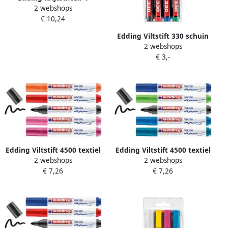
2 webshops
metallic krijtmarkers Ronde
€ 10,24
punt van 1-2 mm Geschikt
als Raamstift
Edding Viltstift 330 schuin
2 webshops
1.5-5mm assorti blister Ã 4
€ 3,-
stuks
Edding Viltstift 4500 textiel
Edding Viltstift 4500 textiel
2 webshops
2 webshops
rond 2-3mm warm assorti
rond 2-3mm koel assorti
€ 7,26
€ 7,26
blister a1 5 stuks
blister a1 5 stuks