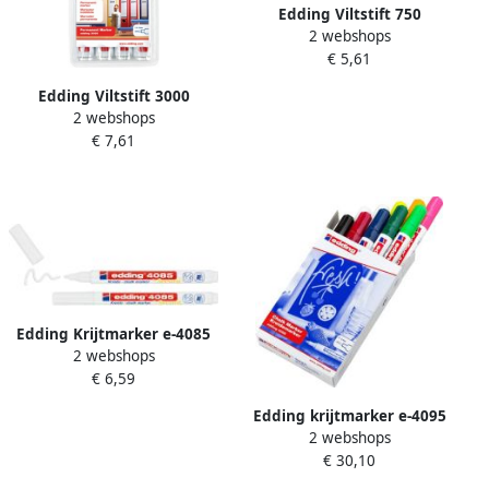
Edding Viltstift 750
2 webshops
lakmarker rond 2-4mm wit
€ 5,61
en zwart blister Ã 2 stuks
Edding Viltstift 3000
2 webshops
creatief rond 1.5-3mm
€ 7,61
assorti blister Ã 4 stuks
Edding Krijtmarker e-4085
2 webshops
ronde punt van 1 2 mm
€ 6,59
blister van 2 stuks wit
Edding krijtmarker e-4095
2 webshops
geassorteerde kleuren doos
€ 30,10
van 10 stuks