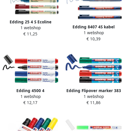
Edding 25 4 S Ecoline
Edding 8407 4S kabel
1 webshop
permanent marker set
1 webshop
marker set assorti 4 stuks:
€ 11,25
assorti 4 stuks 1mm
€ 10,39
zwart rood blauw groen 0
3mm
Edding 4500 4
Edding Flipover marker 383
1 webshop
1 webshop
textielmarker assorti ronde
1 5 mm assorti (pak 4 stuks)
€ 12,17
€ 11,86
punt 2-3 mm blister 4 st.
assorti