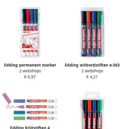
Edding permanent marker
Edding witbordstiften e-363
2 webshops
2 webshops
400 etui van 4 stuks in
etui van 4 stuks in
€ 6,97
€ 4,21
geassorteerde kleuren
geassorteerde kleuren
Edding Krijtstiften 4