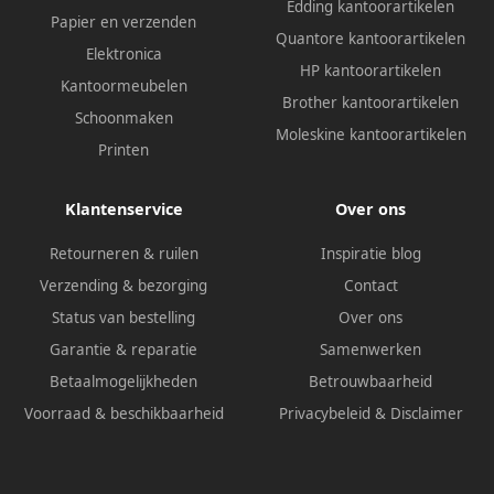
Edding kantoorartikelen
Papier en verzenden
Quantore kantoorartikelen
Elektronica
HP kantoorartikelen
Kantoormeubelen
Brother kantoorartikelen
Schoonmaken
Moleskine kantoorartikelen
Printen
Klantenservice
Over ons
Retourneren & ruilen
Inspiratie blog
Verzending & bezorging
Contact
Status van bestelling
Over ons
Garantie & reparatie
Samenwerken
Betaalmogelijkheden
Betrouwbaarheid
Voorraad & beschikbaarheid
Privacybeleid
&
Disclaimer