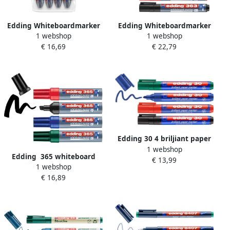
Edding Whiteboardmarker
Edding Whiteboardmarker
1 webshop
1 webshop
4 st drukmechanisme
363 8 markers Beitelpunt
€ 16,69
€ 22,79
meerkleurig 12
Schrijfbreedte van 1-5mm
Sneldrogend
Edding 30 4 briljiant paper
1 webshop
marker assorti ronde punt 1
Edding 365 whiteboard
€ 13,99
5-3 mm blister 4 st. assorti
1 webshop
marker set van 4 assorti
€ 16,89