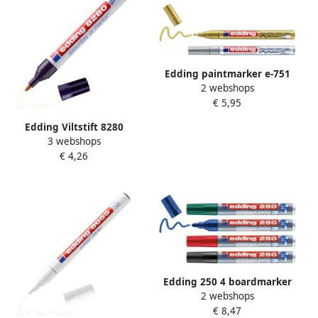
Edding paintmarker e-751
2 webshops
Professional blister van 2
€ 5,95
stuks goud en zilver
Edding Viltstift 8280
3 webshops
onzichtbaar rond 1.5-3mm
€ 4,26
UV blisterà 1 stuk
Edding 250 4 boardmarker
2 webshops
set assorti 4 stuks: zwart
€ 8,47
rood blauw groen 1 5-3mm