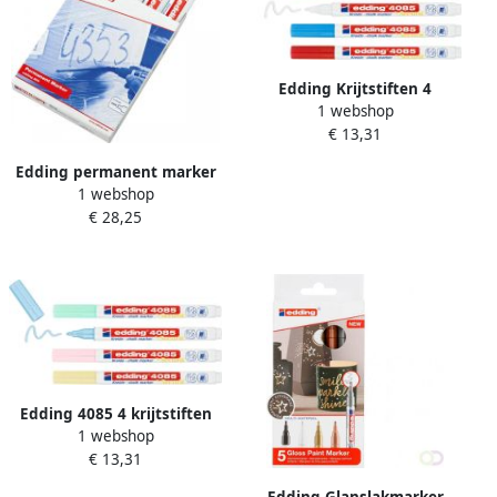
Edding Krijtstiften 4
1 webshop
kleuren krijtmarkers
€ 13,31
Puntdikte van 1-2 mm
Geschikt als raamstift
Edding permanent marker
1 webshop
e-800 in geassorteerde
€ 28,25
kleuren doos van 5 stuks
Edding 4085 4 krijtstiften
1 webshop
blister pastel kleuren ronde
€ 13,31
punt 1-2 mm blister van 4
stuks
Edding Glanslakmarker