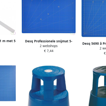
 1 m met 5
Desq Professionele snijmat 5-
Desq 5690 â P
2 webshops
meter 32
laags blauw ft 30 x 45 cm
2 w
mat 22Ã30 
€ 7,44
€