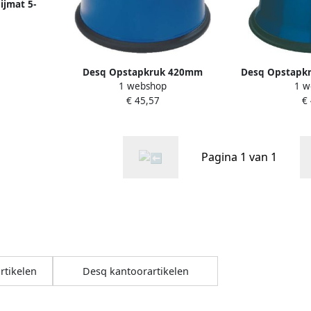
ijmat 5-
 90 cm
Desq Opstapkruk 420mm
Desq Opstapk
1 webshop
1 w
kunststof blauw
b
€ 45,57
€
Pagina 1 van 1
rtikelen
Desq kantoorartikelen