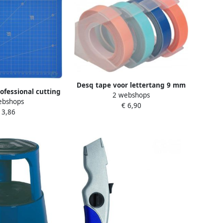
Desq tape voor lettertang 9 mm
rofessional cutting
2 webshops
trendy blister van 4 kleuren
ebshops
cm â 5 layers
€ 6,90
 3,86