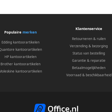
Klantenservice
Populaire
merken
Retourneren & ruilen
Edding kantoorartikelen
Verzending & bezorging
Quantore kantoorartikelen
Status van bestelling
HP kantoorartikelen
Garantie & reparatie
Brother kantoorartikelen
Betaalmogelijkheden
Moleskine kantoorartikelen
Voorraad & beschikbaarheid