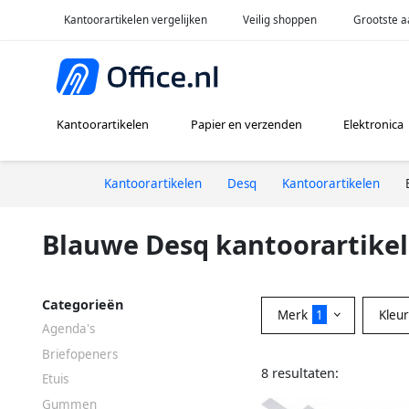
Kantoorartikelen vergelijken
Veilig shoppen
Grootste a
Kantoorartikelen
Papier en verzenden
Elektronica
Kantoorartikelen
Desq
Kantoorartikelen
Blauwe Desq kantoorartike
Categorieën
Merk
1
Kleu
Agenda's
Briefopeners
8 resultaten:
Etuis
Gummen