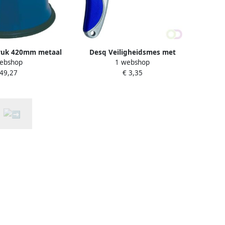
ruk 420mm metaal
Desq Veiligheidsmes met
ebshop
1 webshop
lauw
terugschietfunctie incl. 1
 49,27
€ 3,35
reservemesjes