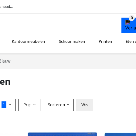
anbod...
Kantoormeubelen
Schoonmaken
Printen
Eten 
Blauw
len
r
1
Prijs
Sorteren
Wis