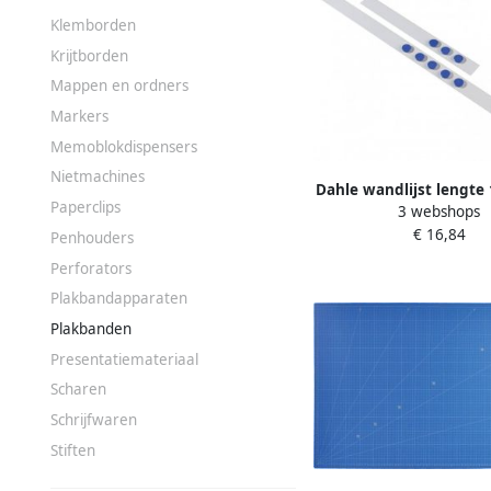
Klemborden
Krijtborden
Mappen en ordners
Markers
Memoblokdispensers
Nietmachines
Dahle wandlijst lengte
Paperclips
3 webshops
blauwe magneten dia
€ 16,84
mm
Penhouders
Perforators
Plakbandapparaten
Plakbanden
Presentatiemateriaal
Scharen
Schrijfwaren
Stiften