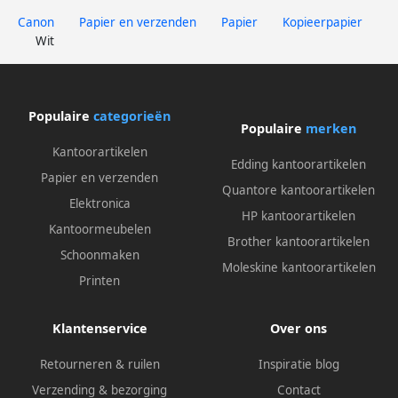
Canon
Papier en verzenden
Papier
Kopieerpapier
Wit
Populaire
categorieën
Populaire
merken
Kantoorartikelen
Edding kantoorartikelen
Papier en verzenden
Quantore kantoorartikelen
Elektronica
HP kantoorartikelen
Kantoormeubelen
Brother kantoorartikelen
Schoonmaken
Moleskine kantoorartikelen
Printen
Klantenservice
Over ons
Retourneren & ruilen
Inspiratie blog
Verzending & bezorging
Contact