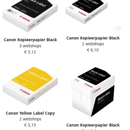
Canon Kopieerpapier Black
Canon Kopieerpapier Black
2 webshops
Label Premium A4 70gr wit
3 webshops
Label Zero A4 80gr wit 500
€ 6,10
500 vel
€ 5,12
vel
Canon Yellow Label Copy
2 webshops
kopieerpapier ft A4 80 g
Canon Kopieerpapier Black
€ 5,15
pak van 500 vel