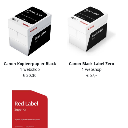
Canon Kopieerpapier Black
Canon Black Label Zero
1 webshop
1 webshop
Label Zero A4 75gr wit 500
printpapier ft A3 80 g pak
€ 30,30
€ 57,-
vel
van 500 vel