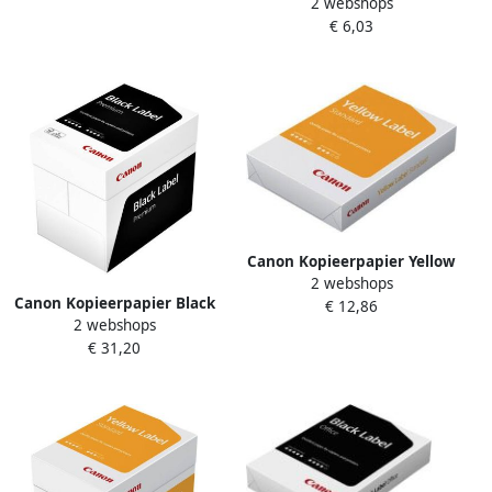
2 webshops
Label Premium A4 75gr wit
€ 6,03
500 vel
Canon Kopieerpapier Yellow
2 webshops
Label A3 80gr wit 500 vel
Canon Kopieerpapier Black
€ 12,86
2 webshops
Label Premium A4 80gr wit
€ 31,20
500 vel