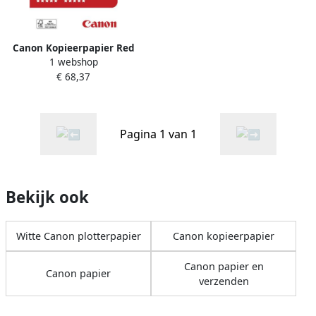
Canon Kopieerpapier Red
1 webshop
Label Superior A3 80gr wit
€ 68,37
500 vel
Pagina 1 van 1
Bekijk ook
Witte Canon plotterpapier
Canon kopieerpapier
Canon papier en
Canon papier
verzenden