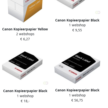
Canon Kopieerpapier Black
1 webshop
Label Office A4 80gr NEN
Canon Kopieerpapier Yellow
€ 9,55
500vel
2 webshops
Label A4 80gr wit 500 vel
€ 6,27
Canon Kopieerpapier Black
Canon Kopieerpapier Black
1 webshop
Label Premium A3 80gr wit
1 webshop
Label Office A3 80gr NEN
€ 56,75
500 vel
€ 18,-
500vel