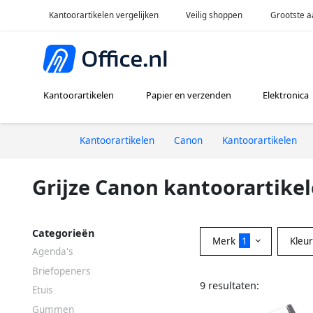
Kantoorartikelen vergelijken
Veilig shoppen
Grootste a
Kantoorartikelen
Papier en verzenden
Elektronica
Kantoorartikelen
Canon
Kantoorartikelen
Grijze Canon kantoorartike
Categorieën
Merk
1
Kleu
Agenda's
Briefopeners
9 resultaten:
Etuis
Gummen