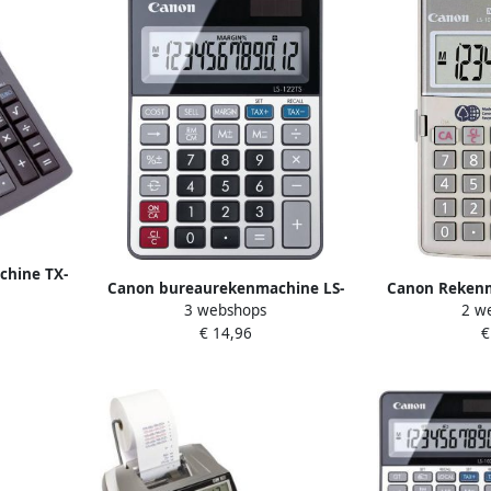
hine TX-
Canon bureaurekenmachine LS-
Canon Rekenm
3 webshops
2 w
122TS
€ 14,96
€