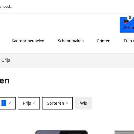
anbod...
Kantoormeubelen
Schoonmaken
Printen
Eten 
Grijs
len
r
1
Prijs
Sorteren
Wis