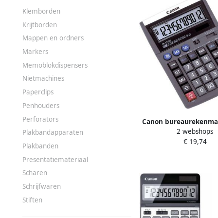
Klemborden
Krijtborden
Mappen en ordners
Markers
Memoblokdispensers
Nietmachines
Paperclips
Penhouders
Perforators
Canon bureaurekenmac
2 webshops
1210E
Plakbandapparaten
€ 19,74
Plakbanden
Presentatiemateriaal
Scharen
Schrijfwaren
Stiften