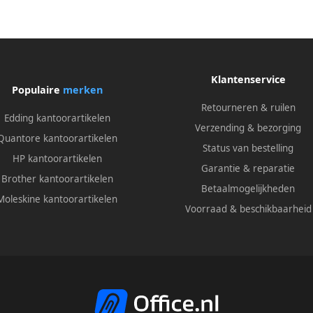
Klantenservice
Populaire
merken
Retourneren & ruilen
Edding kantoorartikelen
Verzending & bezorging
Quantore kantoorartikelen
Status van bestelling
HP kantoorartikelen
Garantie & reparatie
Brother kantoorartikelen
Betaalmogelijkheden
Moleskine kantoorartikelen
Voorraad & beschikbaarheid