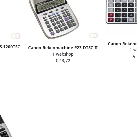
Canon Rekenm
S-1200TSC
Canon Rekenmachine P23 DTSC II
1 w
1 webshop
€
€ 43,72