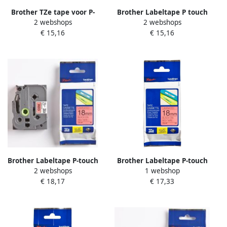
Brother TZe tape voor P-
Brother Labeltape P touch
2 webshops
2 webshops
Touch 12 mm rood op wit
TZE431 12mm zwart op
€ 15,16
€ 15,16
rood
Brother Labeltape P-touch
Brother Labeltape P-touch
2 webshops
1 webshop
TZe-441 standaard 18mm
TZe-441 standaard 18mm
€ 18,17
€ 17,33
zwart op rood
zwart op rood