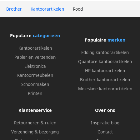
Brother
Kantoorartikelen
Rood
Populaire
categorieën
Populaire
merken
Kantoorartikelen
Edding kantoorartikelen
Papier en verzenden
Quantore kantoorartikelen
Elektronica
HP kantoorartikelen
Kantoormeubelen
Brother kantoorartikelen
Schoonmaken
Moleskine kantoorartikelen
Printen
Klantenservice
Over ons
Retourneren & ruilen
Inspiratie blog
Verzending & bezorging
Contact