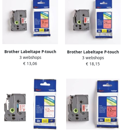
Brother Labeltape P-touch
Brother Labeltape P-touch
3 webshops
TZe-421 standaard 9mm
3 webshops
TZe-451 standaard 24mm
€ 13,06
zwart op rood
€ 18,15
zwart op rood