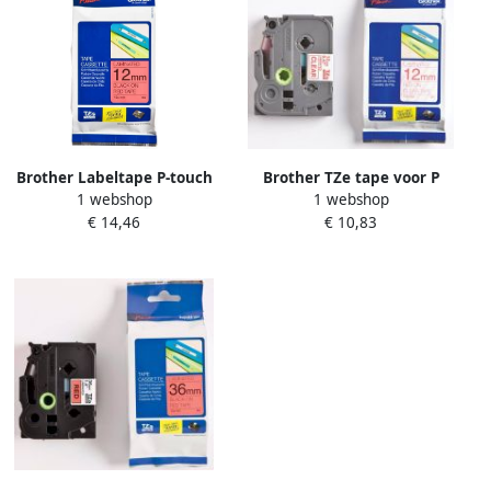
Brother Labeltape P-touch
Brother TZe tape voor P
1 webshop
1 webshop
TZe-431 standaard 12mm
Touch 12 mm rood op
€ 14,46
€ 10,83
zwart op rood
transparant