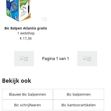
Bic Balpen Atlantis gratis
1 webshop
Tipp-Ex easy medium zwart
€ 17,36
doos Ã 12 stuks
Pagina 1 van 1
Bekijk ook
Blauwe Bic balpennen
Bic balpennen
Bic schrijfwaren
Bic kantoorartikelen