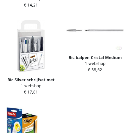
€ 14,21
Bic balpen Cristal Medium
1 webshop
zilveren lichaam zwarte
€ 38,62
inkt doos van 20 stuks
Bic Silver schrijfset met
1 webshop
notitieboekje
€ 17,81