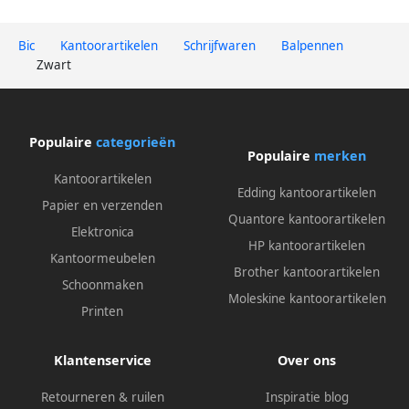
Bic
Kantoorartikelen
Schrijfwaren
Balpennen
Zwart
Populaire
categorieën
Populaire
merken
Kantoorartikelen
Edding kantoorartikelen
Papier en verzenden
Quantore kantoorartikelen
Elektronica
HP kantoorartikelen
Kantoormeubelen
Brother kantoorartikelen
Schoonmaken
Moleskine kantoorartikelen
Printen
Klantenservice
Over ons
Retourneren & ruilen
Inspiratie blog