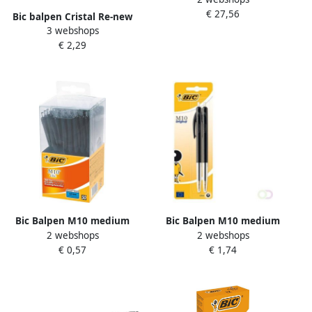
€ 27,56
30+6 gratis
Bic balpen Cristal Re-new
3 webshops
zilveren lichaam zwarte
€ 2,29
inkt doos met 1 stuk en 2
navullingen
Bic Balpen M10 medium
Bic Balpen M10 medium
2 webshops
2 webshops
zwart in tubo verpakking
zwart blister Ã 2 stuks
€ 0,57
€ 1,74