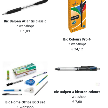
Bic Balpen Atlantis classic
2 webshops
grip clic medium zwart
€ 1,09
Bic Colours Pro 4-
2 webshops
kleurenbalpen medium
€ 24,12
klassieke inktkleuren
lichaam zwart
Bic Balpen 4 kleuren colours
1 webshop
stylus medium zwart grijs
€ 7,60
Bic Home Office ECO set
1 webshop
doos van 9 stuks