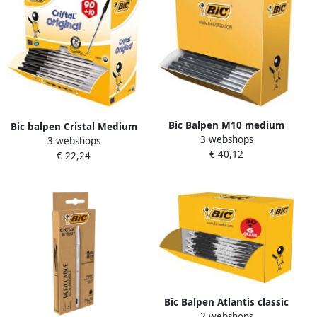
Bic Balpen M10 medium
Bic balpen Cristal Medium
3 webshops
zwart doos Ã 90 10 gratis
3 webshops
voordeelpak 90 + 10 gratis
€ 40,12
€ 22,24
zwart
Bic Balpen Atlantis classic
2 webshops
grip clic M zwart valuepack