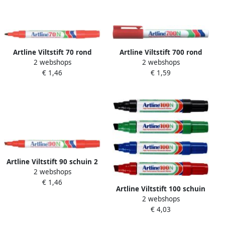
Artline Viltstift 70 rond
Artline Viltstift 700 rond
2 webshops
2 webshops
1.5mm rood
0.7mm rood
€ 1,46
€ 1,59
Artline Viltstift 90 schuin 2
2 webshops
5mm rood
€ 1,46
Artline Viltstift 100 schuin
2 webshops
7.5 12mm rood
€ 4,03