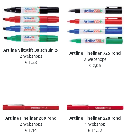
Artline Viltstift 30 schuin 2-
Artline Fineliner 725 rond
2 webshops
5mm rood
2 webshops
0.4mm rood
€ 1,38
€ 2,06
Artline Fineliner 200 rond
Artline Fineliner 220 rond
2 webshops
1 webshop
0.4mm rood
super fijn rood
€ 1,14
€ 11,52