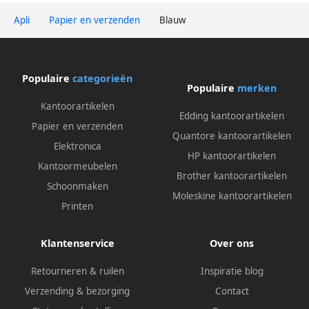
Apli
Papier en verzenden
Blauw
Populaire
categorieën
Populaire
merken
Kantoorartikelen
Edding kantoorartikelen
Papier en verzenden
Quantore kantoorartikelen
Elektronica
HP kantoorartikelen
Kantoormeubelen
Brother kantoorartikelen
Schoonmaken
Moleskine kantoorartikelen
Printen
Klantenservice
Over ons
Retourneren & ruilen
Inspiratie blog
Verzending & bezorging
Contact