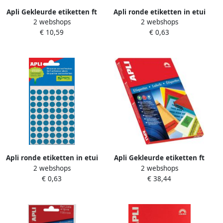
Apli Gekleurde etiketten ft
Apli ronde etiketten in etui
2 webshops
2 webshops
70 x 37 mm (b x h) blauw
diameter 8 mm blauw 288
€ 10,59
€ 0,63
480 stuks 24 per blad (1592)
stuks 96 per blad (2045)
Apli ronde etiketten in etui
Apli Gekleurde etiketten ft
2 webshops
2 webshops
diameter 10 mm blauw 315
70 x 37 mm (b x h) blauw
€ 0,63
€ 38,44
stuks 63 per blad (2052)
2.400 stuks 24 per blad