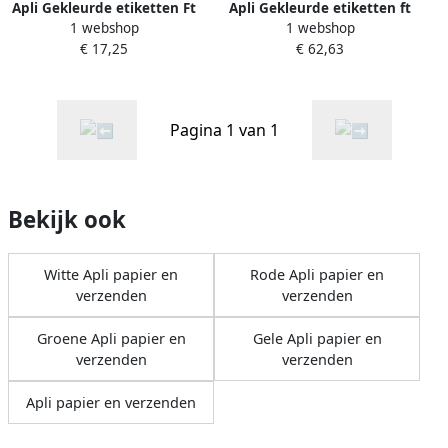
Apli Gekleurde etiketten Ft
Apli Gekleurde etiketten ft
1 webshop
1 webshop
105 x 148 mm(b x h ) blauw
105 x 37 mm(b x h ) blauw
€ 17,25
€ 62,63
80 stuks 4 per blad etui van
1.600 stuks 16 per blad
20 blad
doos van 100 blad
Pagina 1 van 1
Bekijk ook
Witte Apli papier en
Rode Apli papier en
verzenden
verzenden
Groene Apli papier en
Gele Apli papier en
verzenden
verzenden
Apli papier en verzenden