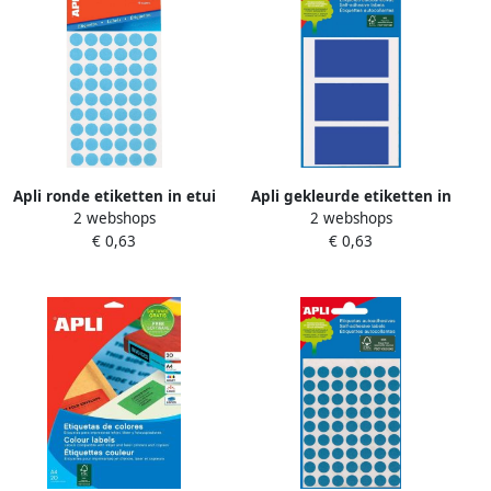
Apli ronde etiketten in etui
Apli gekleurde etiketten in
2 webshops
2 webshops
diameter 13 mm blauw 175
etui blauw(2072 )
€ 0,63
€ 0,63
stuks 35 per blad(2056 )