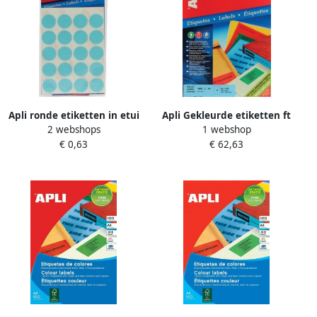
Apli ronde etiketten in etui
Apli Gekleurde etiketten ft
2 webshops
1 webshop
diameter 19 mm blauw 100
210 x 297 mm(b x h ) blauw
€ 0,63
€ 62,63
stuks 20 per blad (2064)
100 stuks 1 per blad