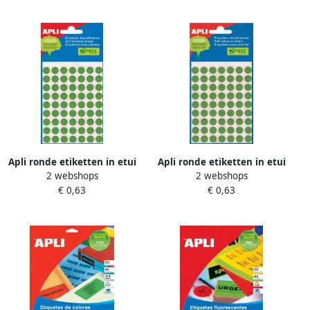
doos van 100 blad
Apli ronde etiketten in etui
Apli ronde etiketten in etui
2 webshops
2 webshops
diameter 8 mm groen 288
diameter 10 mm groen 315
€ 0,63
€ 0,63
stuks 96 per blad (2047)
stuks 63 per blad (2054)