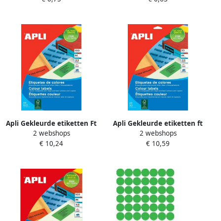
Apli Gekleurde etiketten Ft
Apli Gekleurde etiketten ft
2 webshops
2 webshops
105 x 148 mm(b x h ) groen
70 x 37 mm(b x h ) groen
€ 10,24
€ 10,59
80 stuks 4 per blad etui van
480 stuks 24 per blad(1594 )
20 blad