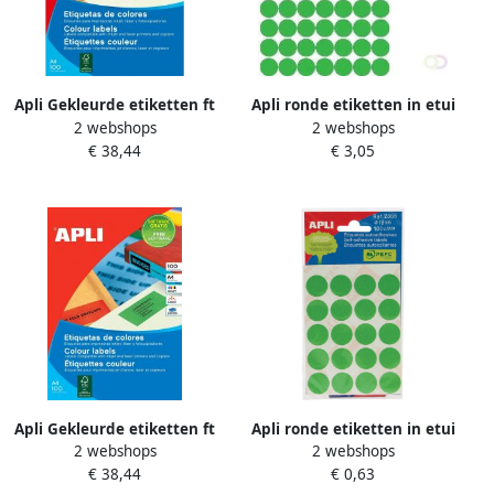
Apli Gekleurde etiketten ft
Apli ronde etiketten in etui
2 webshops
2 webshops
210 x 297 mm(b x h ) groen
diameter 19 mm groen 560
€ 38,44
€ 3,05
100 stuks 1 per blad
stuks 70 per blad
Apli Gekleurde etiketten ft
Apli ronde etiketten in etui
2 webshops
2 webshops
105 x 37 mm (b x h) groen
diameter 19 mm groen 100
€ 38,44
€ 0,63
1.600 stuks 16 per blad
stuks 20 per blad (2066)