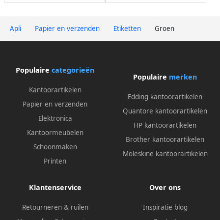
Apli
Papier en verzenden
Etiketten
Groen
Populaire
categorieën
Populaire
merken
Kantoorartikelen
Edding kantoorartikelen
Papier en verzenden
Quantore kantoorartikelen
Elektronica
HP kantoorartikelen
Kantoormeubelen
Brother kantoorartikelen
Schoonmaken
Moleskine kantoorartikelen
Printen
Klantenservice
Over ons
Retourneren & ruilen
Inspiratie blog