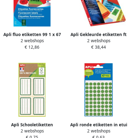
Apli fluo etiketten 99 1 x 67
Apli Gekleurde etiketten ft
2 webshops
2 webshops
7 mm (b x h) groen
70 x 37 mm (b x h) groen
€ 12,86
€ 38,44
2.400 stuks 24 per blad
Apli Schooletiketten
Apli ronde etiketten in etui
2 webshops
2 webshops
diameter 13 mm groen 175
€ 0,75
€ 0,63
stuks 35 per blad (2058)