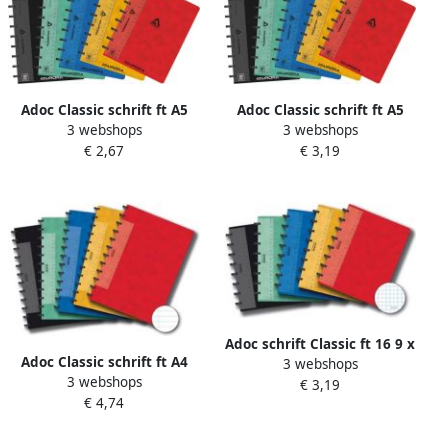
Adoc Classic schrift ft A5
Adoc Classic schrift ft A5
3 webshops
3 webshops
144 bladzijden gelijnd
144 bladzijden commercieel
€ 2,67
€ 3,19
geassorteerde kleuren
geruit geassorteerde
kleuren
Adoc schrift Classic ft 16 9 x
Adoc Classic schrift ft A4
3 webshops
21 3 cm geruit 5 mm
3 webshops
144 bladzijden gelijnd
€ 3,19
kleuren: zwart groen blauw
€ 4,74
geassorteerde kleuren
geel rood 2 per k...