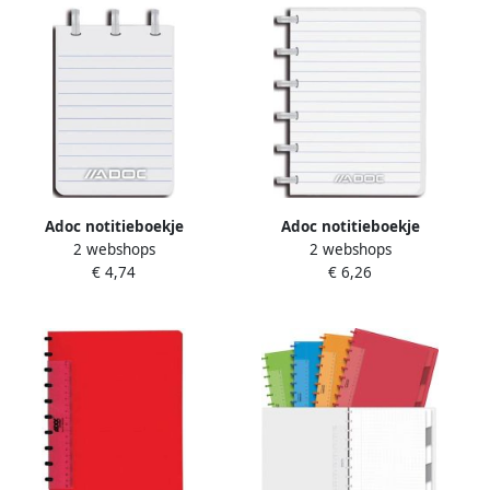
Adoc notitieboekje
Adoc notitieboekje
2 webshops
2 webshops
Colorlines ft A7 gelijnd
Colorlines ft A6 gelijnd
€ 4,74
€ 6,26
geassorteerde kleuren 20
geassorteerde kleuren 10
stuks
stuks