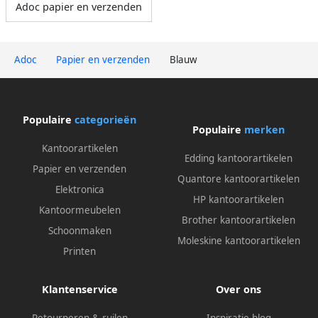
Adoc papier en verzenden
Adoc
Papier en verzenden
Blauw
Populaire
categorieën
Populaire
merken
Kantoorartikelen
Edding kantoorartikelen
Papier en verzenden
Quantore kantoorartikelen
Elektronica
HP kantoorartikelen
Kantoormeubelen
Brother kantoorartikelen
Schoonmaken
Moleskine kantoorartikelen
Printen
Klantenservice
Over ons
Retourneren & ruilen
Inspiratie blog