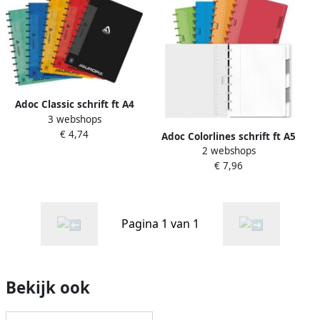
Adoc Classic schrift ft A4
3 webshops
144 bladzijden geruit 5 mm
€ 4,74
geassorteerde kleuren
Adoc Colorlines schrift ft A5
2 webshops
144 bladzijden commercieel
€ 7,96
geruit geassorteerde
kleuren
Pagina 1 van 1
Bekijk ook