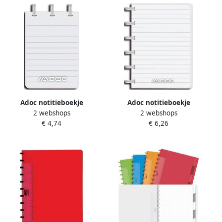
Adoc notitieboekje
Adoc notitieboekje
2 webshops
2 webshops
Colorlines ft A7 gelijnd
Colorlines ft A6 gelijnd
€ 4,74
€ 6,26
geassorteerde kleuren 20
geassorteerde kleuren 10
stuks
stuks