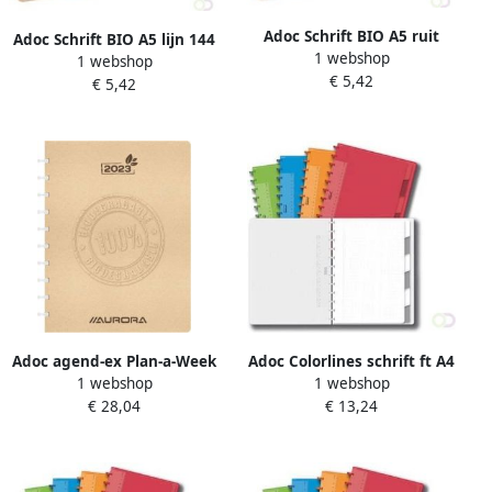
Adoc Schrift BIO A5 ruit
Adoc Schrift BIO A5 lijn 144
1 webshop
5x5mm 144 pagina's 90gr
1 webshop
pagina's 90gr kraft
€ 5,42
kraft
€ 5,42
Adoc agend-ex Plan-a-Week
Adoc Colorlines schrift ft A4
1 webshop
1 webshop
Bio 2022
144 bladzijden commercieel
€ 28,04
€ 13,24
geruit geassorteerde
kleuren