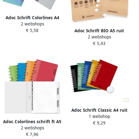
Adoc Schrift Colorlines A4
2 webshops
ruit 5x5mm 144blz 90gr PP
€ 5,58
assorti
Adoc Schrift BIO A5 ruit
2 webshops
5x5mm 144 pagina's 90gr
€ 5,43
kraft
Adoc Schrift Classic A4 ruit
1 webshop
4x8mm 144 pagina's 90gr
Adoc Colorlines schrift ft A5
€ 9,29
assorti
2 webshops
144 bladzijden commercieel
€ 7,96
geruit geassorteerde