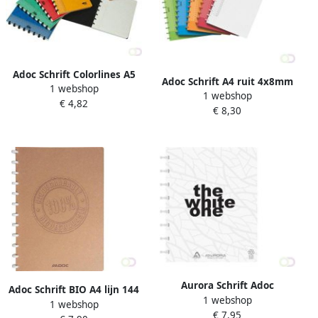
Adoc Schrift Colorlines A5
Adoc Schrift A4 ruit 4x8mm
1 webshop
lijn144blz 90gr PP assorti
1 webshop
144blz 90gr PP assorti
€ 4,82
€ 8,30
Aurora Schrift Adoc
Adoc Schrift BIO A4 lijn 144
1 webshop
Recycled A5 blanco 144
1 webshop
pagina's 90gr kraft
€ 7,95
pagina's 80gr wit