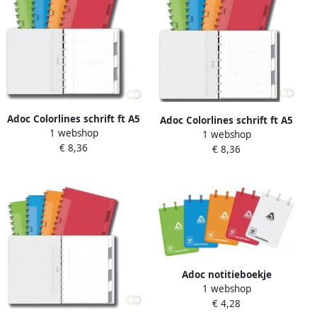
Adoc Colorlines schrift ft A5
Adoc Colorlines schrift ft A5
1 webshop
144 bladzijden gelijnd
1 webshop
144 bladzijden geruit 5 mm
€ 8,36
geassorteerde kleuren
€ 8,36
geassorteerde kleuren
Adoc notitieboekje
1 webshop
Colorlines ft A7 geruit 5 mm
€ 4,28
geassorteerde kleuren