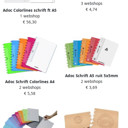
3 webshops
144 bladzijden geruit 5 mm
€ 4,74
geassorteerde kleuren
Adoc Colorlines schrift ft A5
1 webshop
144 bladzijden gelijnd
€ 56,30
geassorteerde kleuren
Adoc Schrift A5 ruit 5x5mm
2 webshops
144 pagina's 90gr
Adoc Schrift Colorlines A4
€ 3,69
2 webshops
transparant assorti
lijn144blz 90gr PP assorti
€ 5,58