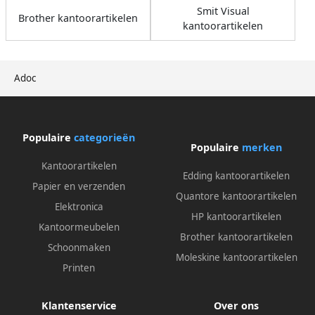
Smit Visual
Brother kantoorartikelen
kantoorartikelen
Adoc
Populaire
categorieën
Populaire
merken
Kantoorartikelen
Edding kantoorartikelen
Papier en verzenden
Quantore kantoorartikelen
Elektronica
HP kantoorartikelen
Kantoormeubelen
Brother kantoorartikelen
Schoonmaken
Moleskine kantoorartikelen
Printen
Klantenservice
Over ons