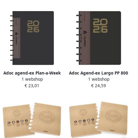
kleuren
Adoc agend-ex Plan-a-Week
Adoc Agend-ex Largo PP 800
1 webshop
1 webshop
geassorteerde kleuren 2026
micron Duolux
€ 23,01
€ 24,59
geassorteerde kleuren 2026