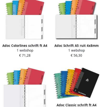
Adoc Colorlines schrift ft A4
Adoc Schrift A5 ruit 4x8mm
1 webshop
1 webshop
144 bladzijden gelijnd
144 pagina's 90gr met 5
€ 71,28
€ 56,30
geassorteerde kleuren
tabbladen assorti
Adoc Classic schrift ft A4