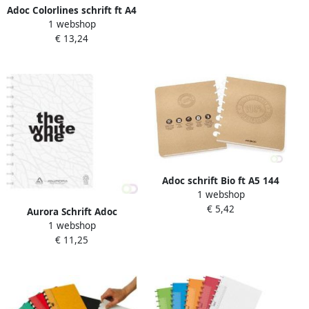
Adoc Colorlines schrift ft A4
1 webshop
144 bladzijden gelijnd
€ 13,24
geassorteerde kleuren
Adoc schrift Bio ft A5 144
1 webshop
bladzijden commercieel
€ 5,42
geruit
Aurora Schrift Adoc
1 webshop
Recycled A4 blanco 144
€ 11,25
pagina's 80gr wit