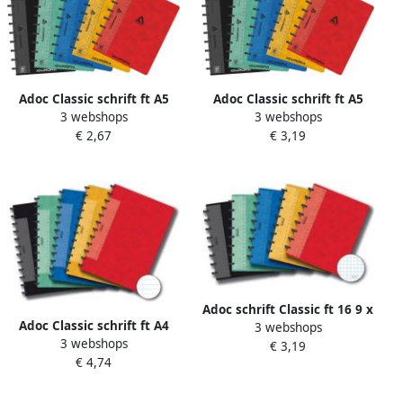
Adoc Classic schrift ft A5
Adoc Classic schrift ft A5
3 webshops
3 webshops
144 bladzijden gelijnd
144 bladzijden commercieel
€ 2,67
€ 3,19
geassorteerde kleuren
geruit geassorteerde
kleuren
Adoc schrift Classic ft 16 9 x
Adoc Classic schrift ft A4
3 webshops
21 3 cm geruit 5 mm
3 webshops
144 bladzijden gelijnd
€ 3,19
kleuren: zwart groen blauw
€ 4,74
geassorteerde kleuren
geel rood 2 per k...