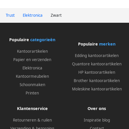
Trust
Elektronica
Zwart
Populaire
categorieën
Populaire
merken
Kantoorartikelen
Edding kantoorartikelen
Papier en verzenden
Quantore kantoorartikelen
Elektronica
HP kantoorartikelen
Kantoormeubelen
Brother kantoorartikelen
Schoonmaken
Moleskine kantoorartikelen
Printen
Klantenservice
Over ons
Retourneren & ruilen
Inspiratie blog
Verzending & bezorging
Contact