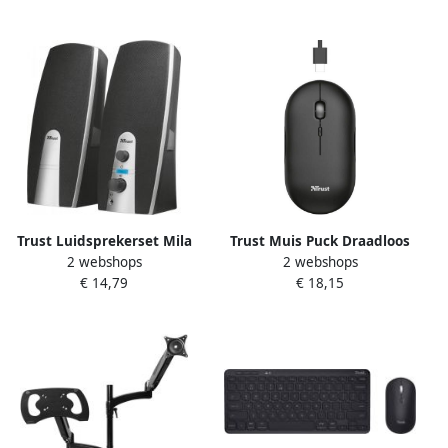
en muismat
Trust Luidsprekerset Mila
Trust Muis Puck Draadloos
2 webshops
2 webshops
USB 2.0
Oplaadbaar zwart
€ 14,79
€ 18,15