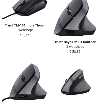
Trust TM-101 muis Thuis
3 webshops
Ambidextrous USB Type-A
€ 9,17
Optisch 1200 DPI
Trust Bayo+ muis Kantoor
3 webshops
Rechtshandig RF-draadloos
€ 58,89
+ Bluetooth Optisch 2400
DPI