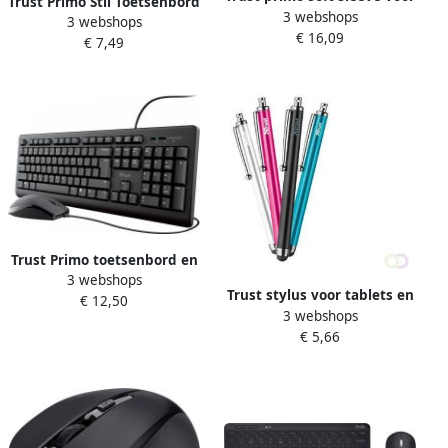
Trust Primo Stil Toetsenbord
3 webshops
15 6 inch laptops
3 webshops
Qwerty Zwart (23880)
€ 16,09
€ 7,49
Trust Primo toetsenbord en
3 webshops
muis qwerty
Trust stylus voor tablets en
€ 12,50
3 webshops
smartphones zwart
€ 5,66