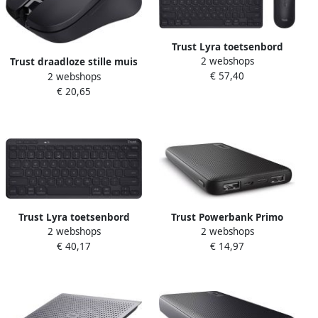
Trust Lyra toetsenbord
2 webshops
Inclusief muis Kantoor RF-
Trust draadloze stille muis
€ 57,40
draadloos + Bluetooth
2 webshops
Mydo zwart
AZERTY Belgisch Zwart
€ 20,65
Trust Lyra toetsenbord
Trust Powerbank Primo
2 webshops
2 webshops
Universeel RF-draadloos +
10.000 mAh eco zwart
€ 40,17
€ 14,97
Bluetooth QWERTY
Amerikaans Engels Zwart