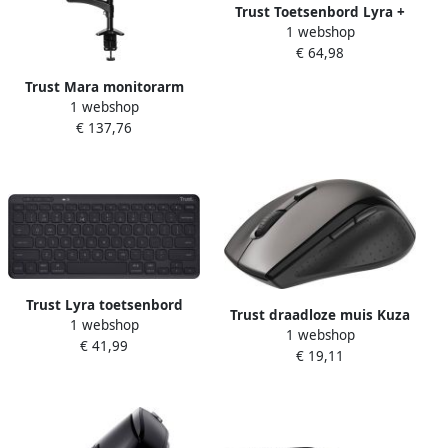
Trust Toetsenbord Lyra +
1 webshop
muis draadloos
€ 64,98
Trust Mara monitorarm
1 webshop
dubbele arm met 1
€ 137,76
laptoparm zwart
Trust Lyra toetsenbord
Trust draadloze muis Kuza
1 webshop
Universeel RF-draadloos +
1 webshop
€ 41,99
Bluetooth AZERTY Belgisch
€ 19,11
Zwart