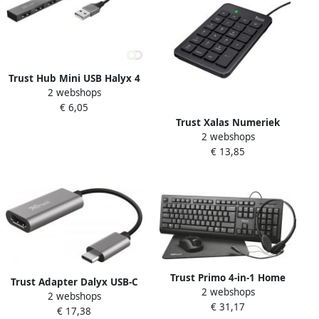
Trust Hub Mini USB Halyx 4
2 webshops
ingangen
€ 6,05
Trust Xalas Numeriek
2 webshops
toetsenbord Zwart
€ 13,85
Trust Primo 4-in-1 Home
Trust Adapter Dalyx USB-C
2 webshops
Office Set met headset
2 webshops
naar HDMI
€ 31,17
toetsenbord (qwerty) muis
€ 17,38