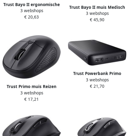
Trust Bayo II ergonomische
Trust Bayo II muis Medisch
3 webshops
muis voor rechtshandigen
3 webshops
Rechtshandig RF Draadloos
€ 20,63
€ 45,90
Optisch 2400 DPI
Trust Powerbank Primo
3 webshops
15.000 mAh eco zwart
€ 21,70
Trust Primo muis Reizen
3 webshops
Ambidextrous Bluetooth
€ 17,21
Optisch 1600 DPI