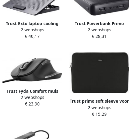
Trust Exto laptop cooling
Trust Powerbank Primo
2 webshops
2 webshops
stand
20.000 mAh eco zwart
€ 40,17
€ 28,31
Trust Fyda Comfort muis
2 webshops
zwart
Trust primo soft sleeve voor
€ 23,90
2 webshops
13 3 inch laptops
€ 15,29