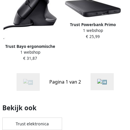
Trust Powerbank Primo
1 webshop
5.000 mAh eco zwart
€ 25,99
Trust Bayo ergonomische
1 webshop
muis Eco voor
€ 31,87
rechtshandigen
Pagina 1 van 2
Bekijk ook
Trust elektronica