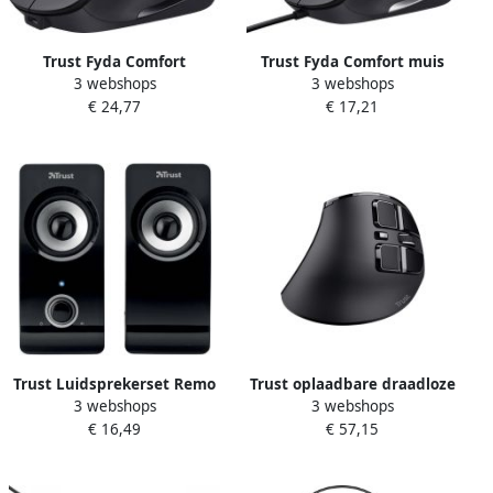
Trust Fyda Comfort
Trust Fyda Comfort muis
3 webshops
3 webshops
draadloze muis Eco zwart
Eco zwart
€ 24,77
€ 17,21
Trust Luidsprekerset Remo
Trust oplaadbare draadloze
3 webshops
3 webshops
USB 2.0
ergonomische muis Voxx
€ 16,49
€ 57,15
zwart