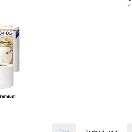
€
252vel per
 premium
3 vel wit