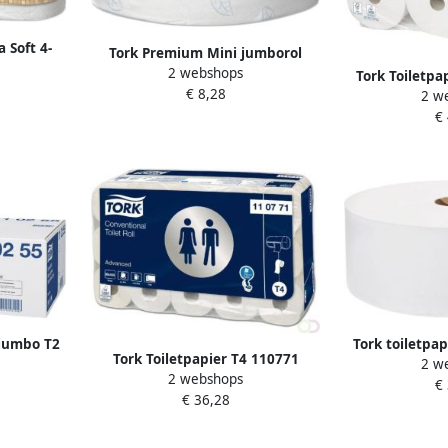
a Soft 4-
Tork Premium Mini jumborol
k van 6
2 webshops
toiletpapier zacht 2-laags
Tork Toiletpa
€ 8,28
systeem T2 wit
2 w
advanced 2 la
€
4
 jumbo T2
Tork toiletpa
Tork Toiletpapier T4 110771
2 w
20mtr wit
380 meter sys
2 webshops
Advanced 2laags 400vel 30rollen
€
r
€ 36,28
wit