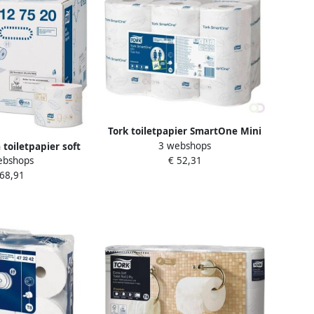
Tork toiletpapier SmartOne Mini
3 webshops
2-laags 111 meter systeem T9
toiletpapier soft
€ 52,31
ebshops
pak van 12 rollen
ags systeem T6 wit
 68,91
n 27 rollen