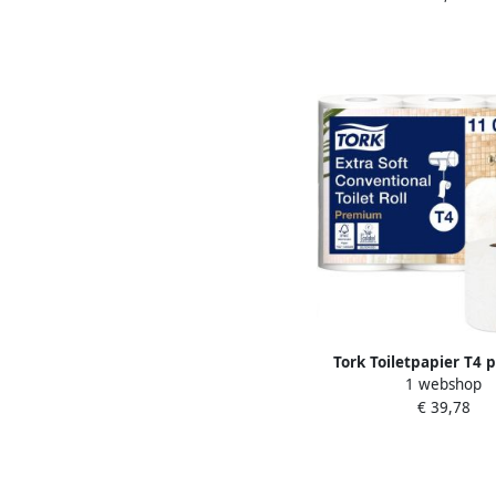
Tork Toiletpapier T4
1 webshop
extra zacht 4-laags 15
€ 39,78
110405