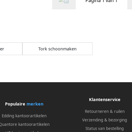
Pagina 1 van 1
ier
Tork schoonmaken
Klantenservice
Populaire
merken
Retourneren & ruilen
Edding kantoorartikelen
Verzending & bezorging
Quantore kantoorartikelen
Status van bestelling