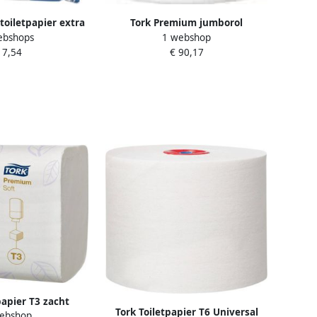
oiletpapier extra
Tork Premium jumborol
ebshops
1 webshop
250 vellen systeem
toiletpapier zacht 2-Laags
 7,54
€ 90,17
k van 8 rollen
systeem T1 wit doos van 6 rollen
papier T3 zacht
Tork Toiletpapier T6 Universal
ebshop
remium 2-laags