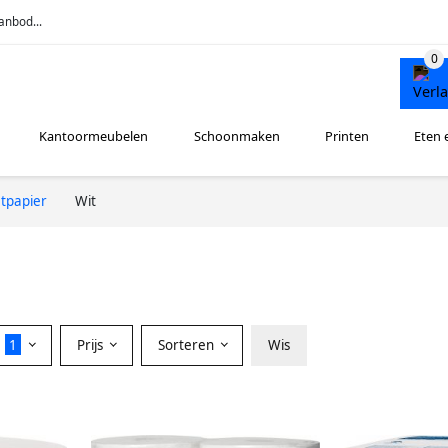
anbod...
Kantoormeubelen
Schoonmaken
Printen
Eten 
etpapier
Wit
r
1
Prijs
Sorteren
Wis