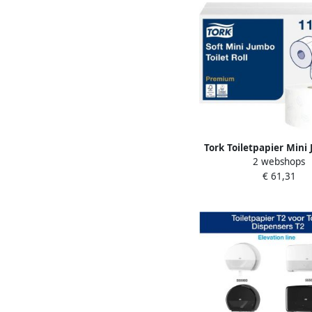
Tork Toiletpapier Mini
2 webshops
premium 2-laags 170
€ 61,31
110253