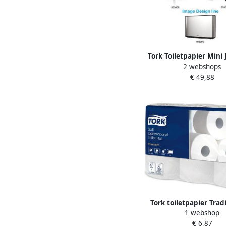
Tork Toiletpapier Mini
2 webshops
advanced 2-laags 12 r
€ 49,88
120280
Tork toiletpapier Tradi
1 webshop
laags T4 Premium wit 
€ 6,87
rollen