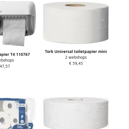
Tork Universal toiletpapier mini
papier T4 110767
2 webshops
jumbo 1 laags systeem T2 wit
ebshops
s 250vel 64rollen
€ 59,45
pak van 12 rollen
 47,57
wit