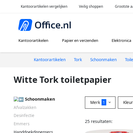
Kantoorartikelen vergelijken
Veilig shoppen
Grootste a
Kantoorartikelen
Papier en verzenden
Elektronica
Kantoorartikelen
Tork
Schoonmaken
Toil
Witte Tork toiletpapier
Schoonmaken
Merk
1
Kleu
Afvalzakken
Desinfectie
25 resultaten:
Emmers
Handdoekdispensers