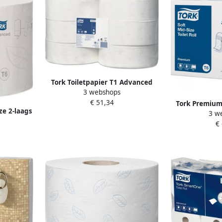
Tork Toiletpapier T1 Advanced
3 webshops
jumbo 2-laags 360m wit 120272
€ 51,34
Tork Premium 
ze 2-laags
3 w
mid-size 2-la
pak van 27
€
pak va