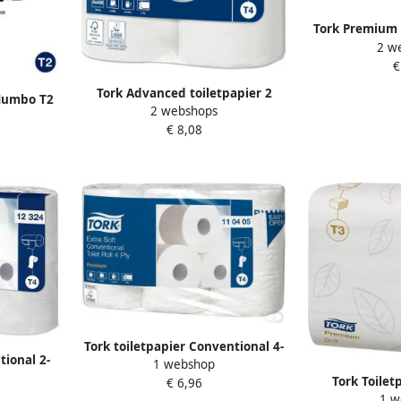
Tork Premium t
2 w
soft 3-laags 
€
T4 wit pa
Tork Advanced toiletpapier 2
 Jumbo T2
2 webshops
laags 496 vel systeem T4 wit pak
ollen wit
€ 8,08
van 4 rollen
Tork toiletpapier Conventional 4-
tional 2-
1 webshop
laags systeem T4 pak van 6
pak van 6
Tork Toilet
€ 6,96
rollen
1 w
gevouwen p