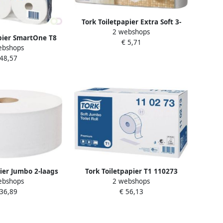
Tork Toiletpapier Extra Soft 3-
2 webshops
laags Wit 155 Vel voor systeem
pier SmartOne T8
€ 5,71
T4 pak van 8 rollen
ebshops
ags 1150 vel wit
 48,57
72242
pier Jumbo 2-laags
Tork Toiletpapier T1 110273
ebshops
2 webshops
teem T1 pak van 6
Premium 2laags 360m 1800vel
 36,89
€ 56,13
ollen
6rollen