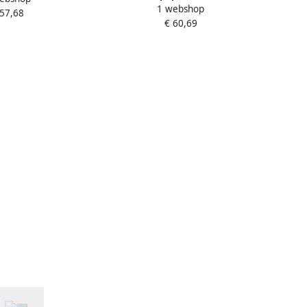
1 webshop
systeemrol 1-laags 135m wit
 57,68
 bundel 114273
€ 60,69
127540