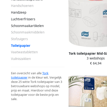
Handschoenen
Handzeep
Luchtverfrissers
Schoonmaakartikelen
Schoonmaakmiddelen
Stofzuigers
Toiletpapier
Vaatwastabletten
Tork toiletpapier Mid-Si
3 webshops
100 meter systeem T6 
Vuilniszakken
€ 64,94
rollen
Een overzicht van alle
Tork
toiletpapier
in de kleur wit. Vergelijk
deze 25 witte Tork toiletpapier van 3
betrouwbare webshops op model,
prijs en maat. Hierdoor vind deze
toiletpapier voor de beste prijs en
sale.