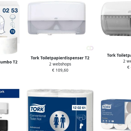
Tork Toilet
Tork Toiletpapierdispenser T2
2 w
Advanced 2laag
 Jumbo T2
2 webshops
Elevation jumbo klein duo wit
€
mtr wit
€ 109,60
555500