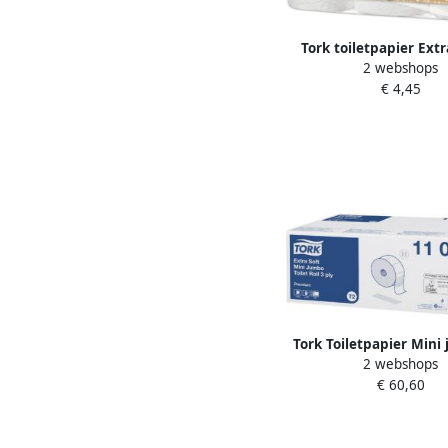
Tork toiletpapier Extr
2 webshops
laags systeem T4 pa
€ 4,45
rollen
Tork Toiletpapier Mini
2 webshops
premium 3-laags 12x1
€ 60,60
110255