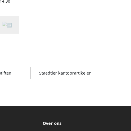
 14,30
stiften
Staedtler kantoorartikelen
Over ons