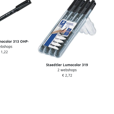
mocolor 313 OHP-
ebshops
ent 0 4 mm zwart
 1,22
Staedtler Lumocolor 319
2 webshops
permanent marker special 4
€ 2,72
stuks in verschillende
schrijfbreedtes zwart