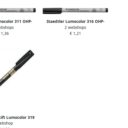
mocolor 311 OHP-
Staedtler Lumocolor 316 OHP-
ebshops
2 webshops
ermanent 0 4 mm
marker non permanent 0 6 mm
 1,36
€ 1,21
wart
zwart
stift Lumocolor 319
ebshop
manent F zwart