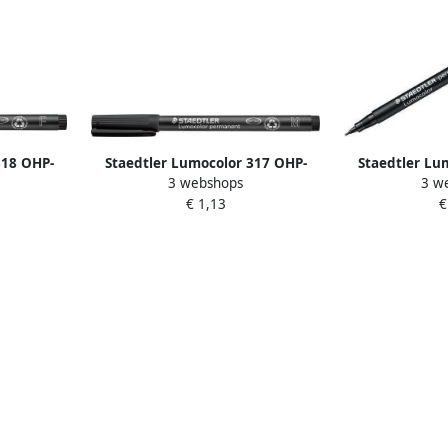
318 OHP-
Staedtler Lumocolor 317 OHP-
Staedtler Lu
3 webshops
3 w
 mm zwart
marker permanent 1 0 mm zwart
marker perman
€ 1,13
€