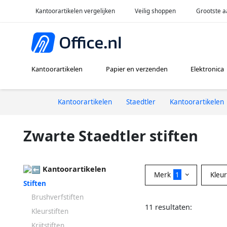
Kantoorartikelen vergelijken
Veilig shoppen
Grootste a
Kantoorartikelen
Papier en verzenden
Elektronica
Kantoorartikelen
Staedtler
Kantoorartikelen
Zwarte Staedtler stiften
Kantoorartikelen
Merk
1
Kleu
Stiften
Brushverfstiften
11 resultaten:
Kleurstiften
Krijtstiften