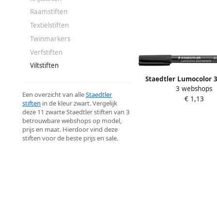
Raamstiften
Textielstiften
Twinmarkers
Verfstiften
Viltstiften
Staedtler Lumocolor 
3 webshops
marker permanent 0 6
Een overzicht van alle
Staedtler
€ 1,13
stiften
in de kleur zwart. Vergelijk
deze 11 zwarte Staedtler stiften van 3
betrouwbare webshops op model,
prijs en maat. Hierdoor vind deze
stiften voor de beste prijs en sale.