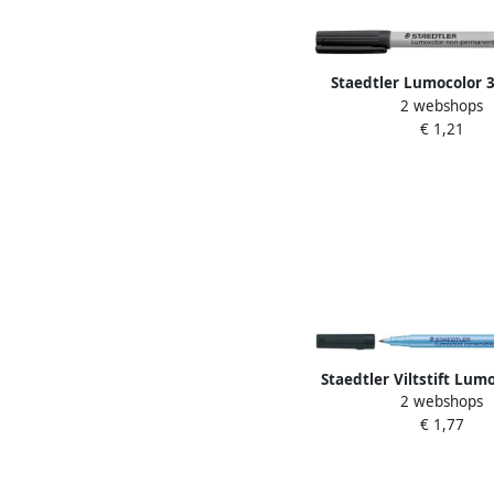
Staedtler Lumocolor 
2 webshops
marker non permanen
€ 1,21
zwart
Staedtler Viltstift Lum
2 webshops
non permanent corre
€ 1,77
zwart