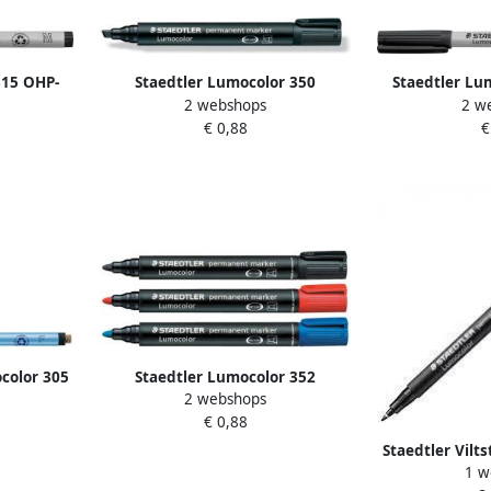
315 OHP-
Staedtler Lumocolor 350
Staedtler Lu
2 webshops
2 w
t 1 0 mm
permanent marker schuine punt
marker non p
€ 0,88
€
2 5 mm zwart
z
ocolor 305
Staedtler Lumocolor 352
2 webshops
ctable F
permanent marker ronde punt 2
€ 0,88
mm zwart
Staedtler Vilt
1 w
special per