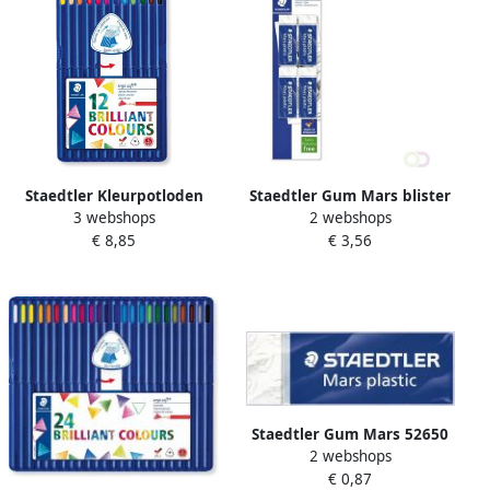
Staedtler Kleurpotloden
Staedtler Gum Mars blister
3 webshops
2 webshops
Ergosoft driekantig 12stuks
Ã 4 stuks
€ 8,85
€ 3,56
assorti
Staedtler Gum Mars 52650
2 webshops
65x23x10mm potlood wit
€ 0,87