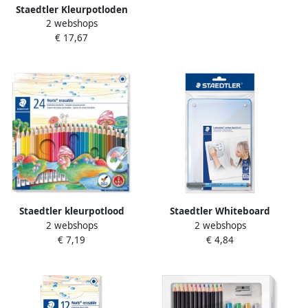
Staedtler Kleurpotloden
2 webshops
Ergosoft driekantig 24stuks
€ 17,67
assorti
Staedtler kleurpotlood
Staedtler Whiteboard
2 webshops
2 webshops
Noris Club uitgombaar 24
Lumocolor memo A5 met
€ 7,19
€ 4,84
potloden
pen 305