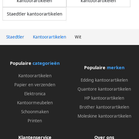
kantoorartikelen
kantoorartikelen
Staedtler kantoorartikelen
Staedtler
Kantoorartikelen
Wit
Populaire
categorieën
Populaire
merken
Kantoorartikelen
Edding kantoorartikelen
Papier en verzenden
Quantore kantoorartikelen
Elektronica
HP kantoorartikelen
Kantoormeubelen
Brother kantoorartikelen
Schoonmaken
Moleskine kantoorartikelen
Printen
Klantenservice
Over ons