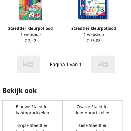
Staedtler kleurpotlood
Staedtler kleurpotlood
1 webshop
1 webshop
Noris Club 12 potloden in
Ergosoft 157 driekantig etui
€ 2,42
€ 13,88
een kartonnen etui
van 12 stuks in
geassorteerde kleuren
Pagina 1 van 1
Bekijk ook
Blauwe Staedtler
Zwarte Staedtler
kantoorartikelen
kantoorartikelen
Grijze Staedtler
Gele Staedtler