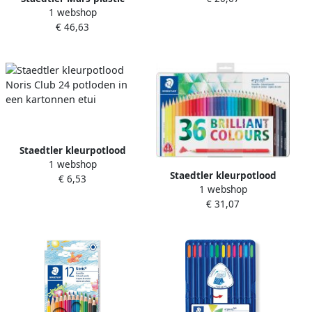
1 webshop
colour gum display van 40
€ 46,63
gommen wit
Staedtler kleurpotlood
1 webshop
Noris Club 24 potloden in
Staedtler kleurpotlood
€ 6,53
een kartonnen etui
1 webshop
Ergosoft 157 driekantig
€ 31,07
doos van 36 stuks in
geassorteerde kleuren