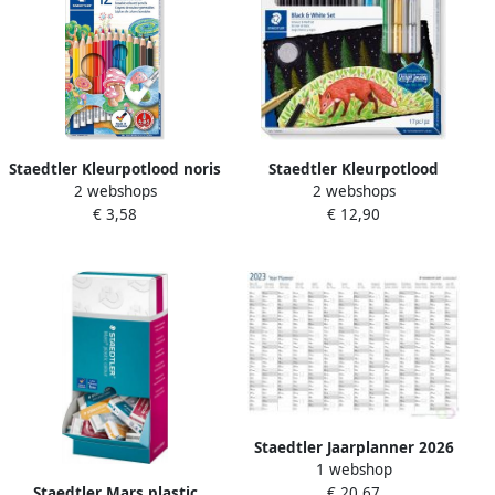
Staedtler Kleurpotlood noris
Staedtler Kleurpotlood
2 webshops
2 webshops
club uitgombaar 12
Design Journey Black &amp
€ 3,58
€ 12,90
potloden
White 17 delig
Staedtler Jaarplanner 2026
1 webshop
Lumocolor 84x60cm
Staedtler Mars plastic
€ 20,67
oprolbaar