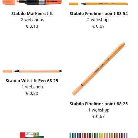
Stabilo Markeerstift
Stabilo Fineliner point 88 54
2 webshops
2 webshops
Luminator XT 71 54 oranje
fijn oranje
€ 3,13
€ 0,67
Stabilo Viltstift Pen 68 25
1 webshop
medium pastel oranje
€ 0,80
Stabilo Fineliner point 88 25
1 webshop
fijn pastel oranje
€ 0,67