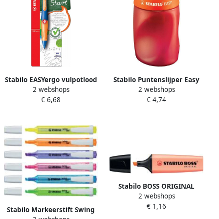
Stabilo EASYergo vulpotlood
Stabilo Puntenslijper Easy
2 webshops
2 webshops
1 4 mm voor
4502 3 in 1 rechtshandig
€ 6,68
€ 4,74
rechtshandigen blister van
oranje
1 stuk marine en oranje
Stabilo BOSS ORIGINAL
2 webshops
Pastel markeerstift creamy
€ 1,16
peach (oranje)
Stabilo Markeerstift Swing