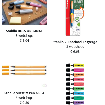
Stabilo BOSS ORIGINAL
3 webshops
Pastel markeerstift pale
€ 1,04
orange (lichtoranje)
Stabilo Vulpotlood Easyergo
3 webshops
HB 1.4mm linkshandig
€ 6,68
ultramarine neon oranje
blister Ã 1 stuk
Stabilo Viltstift Pen 68 54
3 webshops
medium oranje
€ 0,80