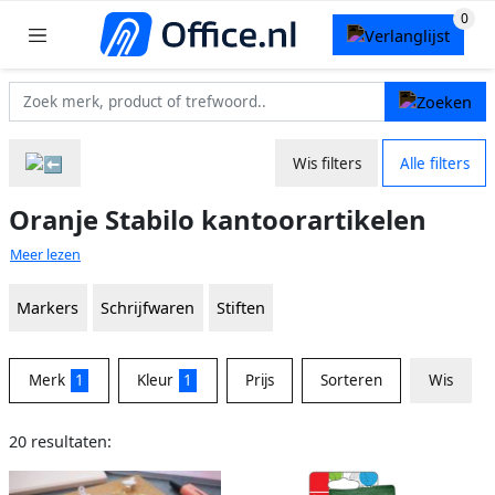
Wis filters
Alle filters
Oranje Stabilo kantoorartikelen
Meer lezen
Markers
Schrijfwaren
Stiften
Merk
1
Kleur
1
Prijs
Sorteren
Wis
20 resultaten: