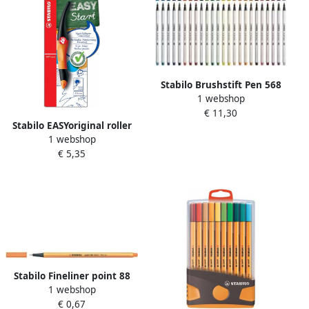
Stabilo Brushstift Pen 568
1 webshop
54 oranje
€ 11,30
Stabilo EASYoriginal roller
1 webshop
voor rechtshandigen blister
€ 5,35
van 1 stuk oranje-antraciet
Stabilo Fineliner point 88
1 webshop
054 fijn neon oranje
€ 0,67