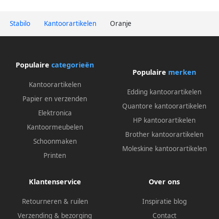
Stabilo
Kantoorartikelen
Oranje
Populaire
categorieën
Populaire
merken
Kantoorartikelen
Edding kantoorartikelen
Papier en verzenden
Quantore kantoorartikelen
Elektronica
HP kantoorartikelen
Kantoormeubelen
Brother kantoorartikelen
Schoonmaken
Moleskine kantoorartikelen
Printen
Klantenservice
Over ons
Retourneren & ruilen
Inspiratie blog
Verzending & bezorging
Contact