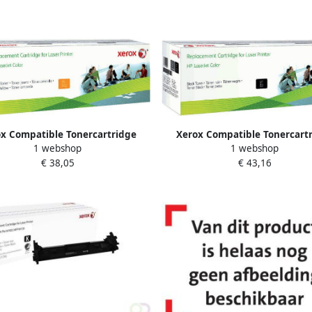
x Compatible Tonercartridge
Xerox Compatible Tonercart
1 webshop
1 webshop
alternatief tbv HP CF212A 131A
Xerox alternatief tbv HP CE41
€ 38,05
€ 43,16
geel
zwart