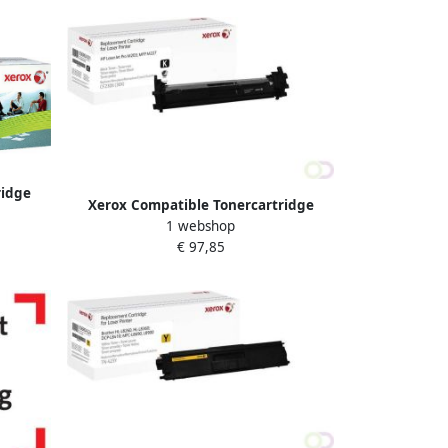
ridge
Xerox Compatible Tonercartridge
0A 305A
1 webshop
Xerox alternatief tbv HP CF230X 30X
€ 97,85
zwart