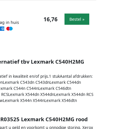
16,76
Bestel »
ag in huis
ternatief tbv Lexmark C540H2MG
ef in kwaliteit en/of prijs.1 stukAantal afdrukken:
C540nLexmark C543dn C543dnLexmark C544dn
xmark C544n C544nLexmark C546dtn
 RCSLexmark X544dn X544dnLexmark X544dn RCS
dwLexmark X544n X544nLexmark X546dtn
06R03525 Lexmark C540H2MG rood
aart u geld en voorkomt u onnodige storing. Xerox