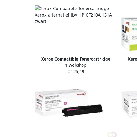
Xerox Compatible Tonercartridge
Xero
1 webshop
Xerox alternatief tbv HP CF210A 131A
Xerox 
€ 125,49
zwart