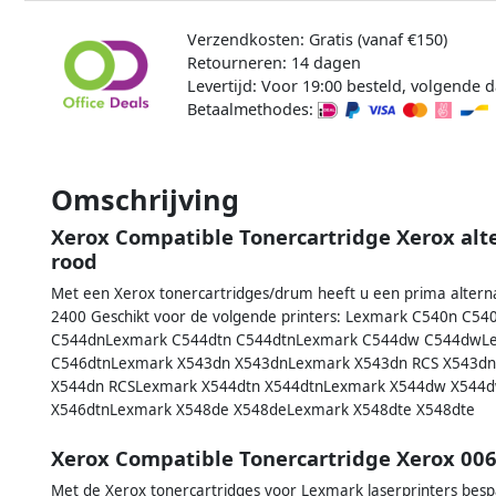
Verzendkosten: Gratis (vanaf €150)
Retourneren: 14 dagen
Levertijd: Voor 19:00 besteld, volgende d
Betaalmethodes:
Omschrijving
Xerox Compatible Tonercartridge Xerox al
rood
Met een Xerox tonercartridges/drum heeft u een prima alternati
2400 Geschikt voor de volgende printers: Lexmark C540n 
C544dnLexmark C544dtn C544dtnLexmark C544dw C544dwLe
C546dtnLexmark X543dn X543dnLexmark X543dn RCS X543dn
X544dn RCSLexmark X544dtn X544dtnLexmark X544dw X544
X546dtnLexmark X548de X548deLexmark X548dte X548dte
Xerox Compatible Tonercartridge Xerox 0
Met de Xerox tonercartridges voor Lexmark laserprinters besp