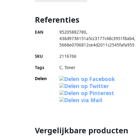
Referenties
EAN
95205882780
,
436d9736151a5cc3177c48c3951f8ab4
,
5668e0706812ce4d2011c2545fafa955
SKU
2116766
Tags
C, Toner
Delen
Vergelijkbare producten