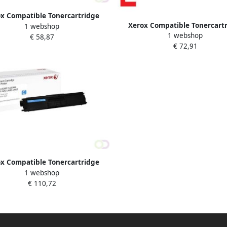
x Compatible Tonercartridge
Xerox Compatible Tonercart
1 webshop
 alternatief tbv HP CF217A 17A
1 webshop
Xerox alternatief tbv Canon 71
€ 58,87
zwart
€ 72,91
x Compatible Tonercartridge
1 webshop
alternatief tbv Brother TN-423C
€ 110,72
blauw