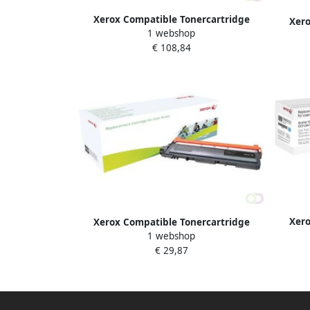
Xerox Compatible Tonercartridge
Xero
1 webshop
Xerox alternatief tbv Brother TN 423M
Xerox
€ 108,84
rood
Xero
Xerox Compatible Tonercartridge
Xerox 
1 webshop
Xerox alternatief tbv Brother TN-230
€ 29,87
zwart