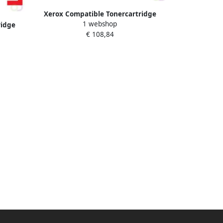
Xerox Compatible Tonercartridge
1 webshop
Xerox alternatief tbv Brother TN 423Y
ridge
€ 108,84
geel
8 blauw