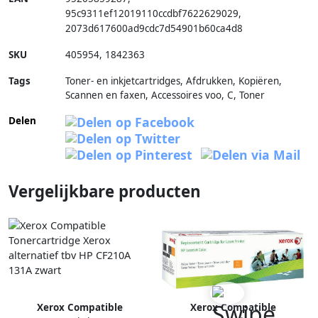
95c9311ef12019110ccdbf7622629029
,
2073d617600ad9cdc7d54901b60ca4d8
SKU
405954
,
1842363
Tags
Toner- en inkjetcartridges, Afdrukken, Kopiëren,
Scannen en faxen, Accessoires voo, C, Toner
Delen
Vergelijkbare producten
Xerox Compatible
Xerox Compatible