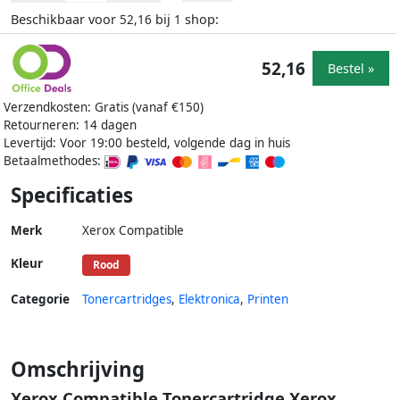
Beschikbaar voor
bij
shop:
52,16
1
52,16
Bestel »
Verzendkosten: Gratis (vanaf €150)
Retourneren: 14 dagen
Levertijd: Voor 19:00 besteld, volgende dag in huis
Betaalmethodes:
Specificaties
Merk
Xerox Compatible
Kleur
Rood
Categorie
Tonercartridges
,
Elektronica
,
Printen
Omschrijving
Xerox Compatible Tonercartridge Xerox