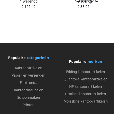
1 webshop
1 webshop
Tonercartridge Xerox
Tonercartridge Xerox
€ 125,49
€ 38,05
alternatief tbv HP CF210A
alternatief tbv HP CF212A
131A zwart
131A geel
Populaire
categorieën
Populaire
merken
Kantoorartikelen
Edding kantoorartikelen
Papier en verzenden
Quantore kantoorartikelen
Elektronica
HP kantoorartikelen
Kantoormeubelen
Brother kantoorartikelen
Schoonmaken
Moleskine kantoorartikelen
Printen