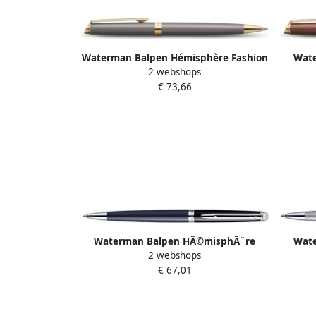
Waterman Balpen Hémisphère Fashion
Wat
2 webshops
Colors metallic grey GT medium
Fash
€ 73,66
Waterman Balpen HÃ©misphÃ¨re
Wat
2 webshops
Colour Blocking black en blue CT
€ 67,01
medium