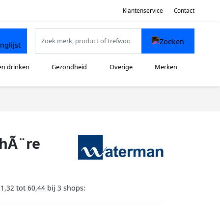
Klantenservice
Contact
en drinken
Gezondheid
Overige
Merken
hÃ¨re
tot
bij
shops:
51,32
60,44
3