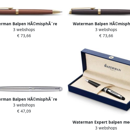
erman Balpen HÃ©misphÃ¨re
Waterman Balpen HÃ©misph
3 webshops
3 webshops
ion Colors metallic copper GT
Fashion Colors metallic blac
€ 73,66
€ 73,66
medium
medium
erman Balpen HÃ©misphÃ¨re
3 webshops
stainless steel CT medium
€ 47,09
Waterman Expert balpen m
3 webshops
zwart zilver in giftbox