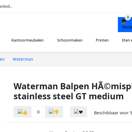
anbod...
Kantoormeubelen
Schoonmaken
Printen
Eten 
ren
Waterman
Waterman Balpen HÃ©misp
stainless steel GT medium
0
Beschikbaar voor