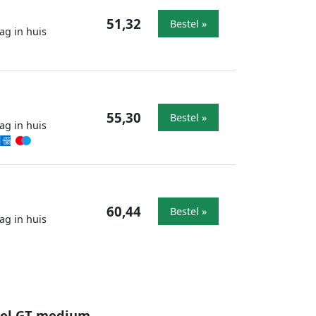
51,32
Bestel »
ag in huis
55,30
Bestel »
ag in huis
60,44
Bestel »
ag in huis
eel GT medium