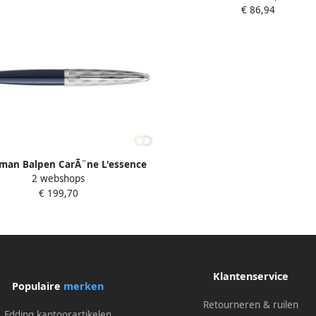
€ 86,94
man Balpen CarÃ¨ne L'essence
2 webshops
u blue deLuxe CT medium
€ 199,70
Klantenservice
Populaire
merken
Retourneren & ruilen
Edding kantoorartikelen