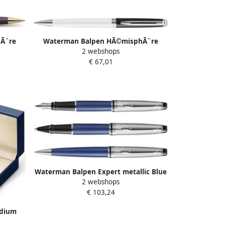
Ã¨re
Waterman Balpen HÃ©misphÃ¨re
2 webshops
k GT
Colour Blocking black en white CT
€ 67,01
medium
Waterman Balpen Expert metallic Blue
2 webshops
CT medium
€ 103,24
edium