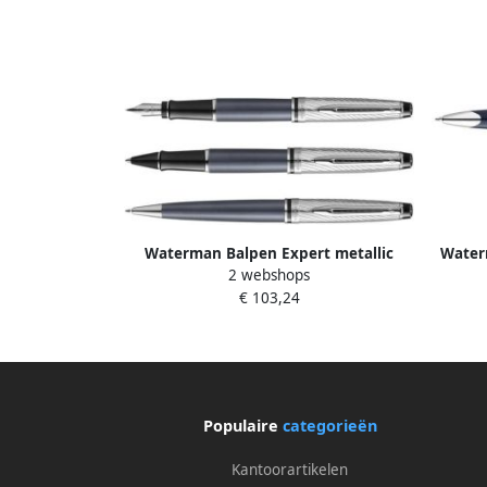
Waterman Balpen Expert metallic
Water
2 webshops
stone CT medium
d
€ 103,24
Populaire
categorieën
Kantoorartikelen